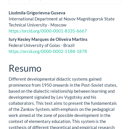
Conteúdo
Liudmila Grigorievna Guseva
International Department at Nosov Magnitogorsk State
do
Technical University - Moscow
https://orcid.org/0000-0001-8335-6667
artigo
Iury Kesley Marques de Oliveira Martins
principal
Federal University of Goias - Brazil
https://orcid.org/0000-0002-5188-1878
Resumo
Different developmental didactic systems gained
prominence from 1950 onwards in the Post-Soviet states,
based on the dialectic relationship between learning and
development signaled by Lev Vygotsky and his
collaborators. This text aims to present the fundamentals
of the Zankov System, with emphasis on the pedagogical
work aimed at the zone of possible development in the
context of elementary education. This system is the
synthesis of different theoretical and empirical research