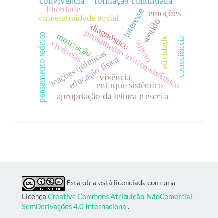
convivência
formação continuada
liberdade
interesse
emoções
vulnerabilidade social
sentido
diagnóstico
pensamento teórico-sistêmico
motivação
pensamento teórico
consciência
atividade
sujeito
vivências
reações químicas
educação física
vivência
enfoque sistêmico
apropriação da leitura e escrita
Esta obra está licenciada com uma
Licença
Creative Commons Atribuição-NãoComercial-
SemDerivações 4.0 Internacional
.