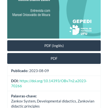
PDF (Inglês)
PDF
Publicado:
2023-08-09
DOI:
https://doi.org/10.14393/OBv7n2.a2023-
70266
Palavras-chave:
Zankov System, Developmental didactics, Zankovian
didactic principles