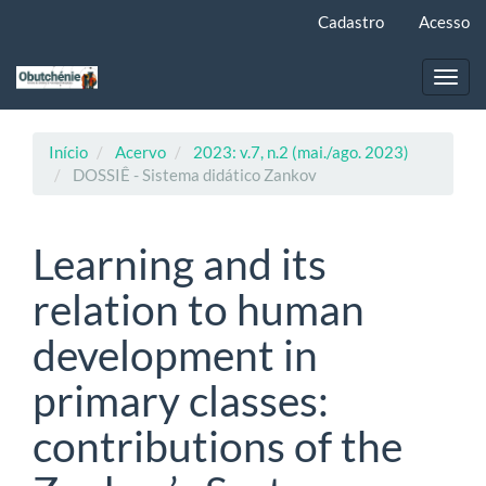
Navegação
Cadastro
Acesso
Principal
Conteúdo
principal
Toggl
Barra
navig
Lateral
Início
Acervo
2023: v.7, n.2 (mai./ago. 2023)
DOSSIÊ - Sistema didático Zankov
Learning and its
relation to human
development in
primary classes:
contributions of the