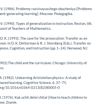
 V. (1986). Problemy razvivayuschego obucheniya [Problems
ent-generating learning]. Moscow: Pedagogika.
V. (1990). Types of generalization in instruction. Reston, VA:
uncil of Teachers of Mathematics.
D. K. (1993). The case for the prosecution: Transfer as an
on. In D. K. Detterman & R. J. Sternberg (Eds.), Transfer on
ligence, Cognition, and Instruction (pp. 1–24). Norwood, NJ:
1902).The child and the curriculum. Chicago: University of
ss.
A. (1982). Unlearning Aristotelian physics: A study of
ased learning. Cognitive Science, 6, 37–75.
i.org/10.1016/s0364-0213(82)80005-0
B. (1976). Kak uchit detei chitat [How to teach children to
ow: Znanie.