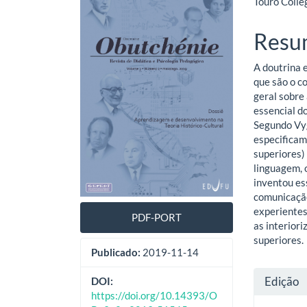
Touro Colle
lateral
do
de
artig
Resu
artigos
princ
A doutrina 
que são o c
geral sobre
essencial d
Segundo Vyg
especifica
superiores)
linguagem, 
inventou es
comunicação
experientes
PDF-PORT
as interior
superiores.
Publicado:
2019-11-14
Deta
Edição
DOI:
https://doi.org/10.14393/O
do