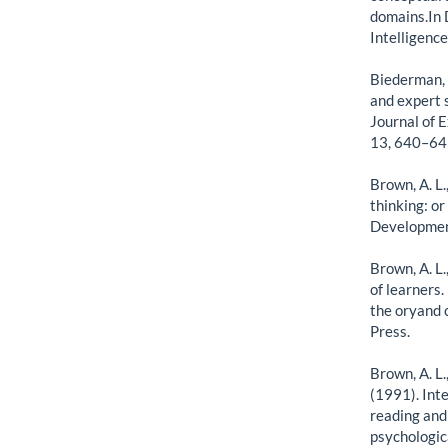
domains.In D
Intelligence
Biederman, I
and expert s
Journal of 
13, 640–64
Brown, A. L
thinking: o
Developmen
Brown, A. L
of learners.
the oryand 
Press.
Brown, A. L.,
(1991). Int
reading and 
psychologic