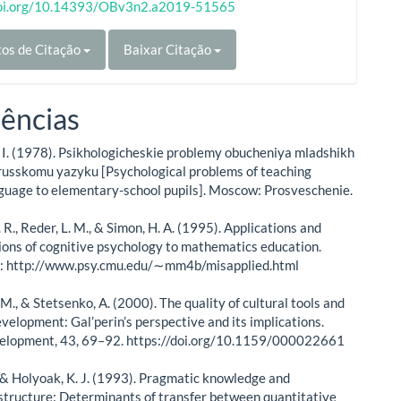
doi.org/10.14393/OBv3n2.a2019-51565
os de Citação
Baixar Citação
ências
. I. (1978). Psikhologicheskie problemy obucheniya mladshikh
russkomu yazyku [Psychological problems of teaching
guage to elementary-school pupils]. Moscow: Prosveschenie.
 R., Reder, L. M., & Simon, H. A. (1995). Applications and
ions of cognitive psychology to mathematics education.
at: http://www.psy.cmu.edu/∼mm4b/misapplied.html
. M., & Stetsenko, A. (2000). The quality of cultural tools and
velopment: Gal’perin’s perspective and its implications.
lopment, 43, 69–92. https://doi.org/10.1159/000022661
 & Holyoak, K. J. (1993). Pragmatic knowledge and
structure: Determinants of transfer between quantitative