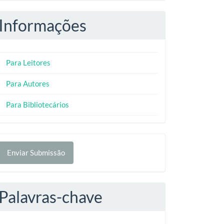
Informações
Para Leitores
Para Autores
Para Bibliotecários
nviar
Enviar Submissão
ubmissão
Palavras-chave