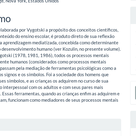
ge, Nova York, Estados Unidos
o
mo
ipal
elaborada por Vygotski a propósito dos conceitos científicos,
onteúdo do ensino escolar, é produto direto de sua reflexão
 a aprendizagem mediatizada, concebida como determinante
o desenvolvimento humano (ver Kozulin, no presente volume).
otski (1978, 1981, 1986), todos os processos mentais
mente humanos (considerados como processos mentais
 passam pela mediação de ferramentas psicológicas como a
os signos e os símbolos. Foi a sociedade dos homens que
ses símbolos, e as crianças os adquirem no curso de sua
E
 interpessoal com os adultos e com seus pares mais
. Essas ferramentas, quando as crianças enfim as adquirem e
S
izam, funcionam como mediadores de seus processos mentais
lhes