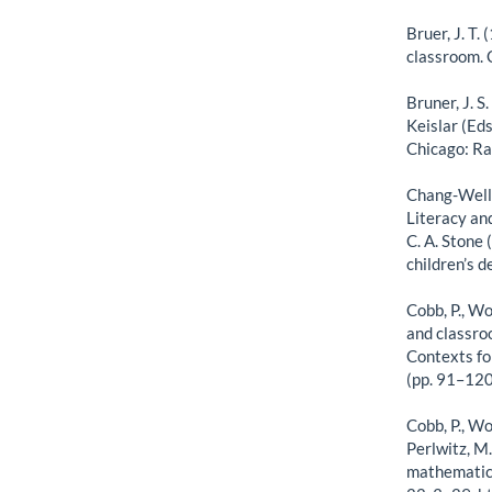
Bruer, J. T.
classroom. 
Bruner, J. S
Keislar (Eds
Chicago: Ra
Chang-Wells
Literacy and
C. A. Stone 
children’s 
Cobb, P., Wo
and classroo
Contexts fo
(pp. 91–120
Cobb, P., Woo
Perlwitz, M
mathematics