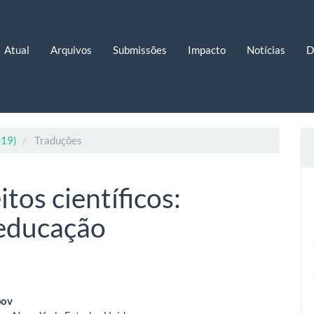
Atual
Arquivos
Submissões
Impacto
Notícias
D
019)
Traduções
tos científicos:
 educação
eúdo
pov