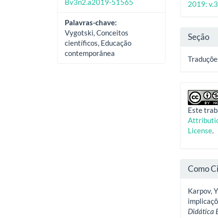
Bv3n2.a2019-51565
2019: v.3
artig
Palavras-chave:
Vygotski, Conceitos
Seção
científicos, Educação
contemporânea
Traduçõe
Este trab
Attribut
License
.
Como Ci
Karpov, Y.
implicaç
Didática 