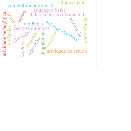
subjetividade
vulnerabilidade social
educação física
sujeito
sentido
didática desenvolvimental
atividade pedagógica
motivação
convivência
enfoque sistêmico
violência
reações químicas
vivências
emoções
atividade
interesse
diagnóstico
educação
vivência
atividade de estudo