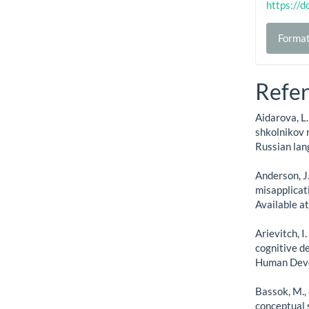
https://
Format
Refer
Aidarova, L
shkolnikov 
Russian lan
Anderson, J.
misapplicat
Available 
Arievitch, I
cognitive de
Human Deve
Bassok, M.,
conceptual 