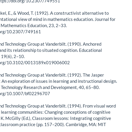
ttps://doi.org/10.2307/749551
ckel, E., & Wood, T. (1992). A constructivist alternative to
ntational view of mind in mathematics education. Journal for
 Mathematics Education, 23, 2–33.
i.org/10.2307/749161
nd Technology Group at Vanderbilt. (1990). Anchored
and its relationship to situated cognition. Educational
 19(6), 2–10.
i.org/10.3102/0013189x019006002
nd Technology Group at Vanderbilt. (1992). The Jasper
An exploration of issues in learning and instructional design.
 Technology Research and Development, 40, 65–80.
i.org/10.1007/bf02296707
nd Technology Group at Vanderbilt. (1994). From visual word
 learning communities: Changing conceptions of cognitive
 K. McGilly (Ed.), Classroom lessons: Integrating cognitive
classroom practice (pp. 157–200). Cambridge, MA: MIT