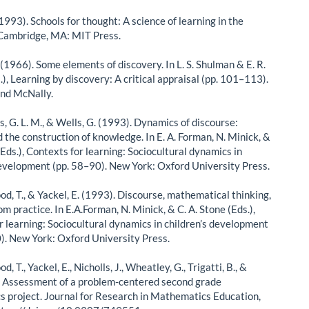
 (1993). Schools for thought: A science of learning in the
Cambridge, MA: MIT Press.
. (1966). Some elements of discovery. In L. S. Shulman & E. R.
.), Learning by discovery: A critical appraisal (pp. 101–113).
nd McNally.
, G. L. M., & Wells, G. (1993). Dynamics of discourse:
 the construction of knowledge. In E. A. Forman, N. Minick, &
(Eds.), Contexts for learning: Sociocultural dynamics in
development (pp. 58–90). New York: Oxford University Press.
od, T., & Yackel, E. (1993). Discourse, mathematical thinking,
m practice. In E.A.Forman, N. Minick, & C. A. Stone (Eds.),
r learning: Sociocultural dynamics in children’s development
). New York: Oxford University Press.
d, T., Yackel, E., Nicholls, J., Wheatley, G., Trigatti, B., &
. Assessment of a problem-centered second grade
 project. Journal for Research in Mathematics Education,