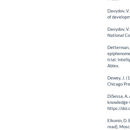
Davydov, V.
of developm
Davydov, V. 
National Co
Detterman, 
epiphenomen
trial: Intel
Ablex.
Dewey, J. (
Chicago Pre
DiSessa, A. 
knowledge-b
https://do
Elkonin, D. 
read]. Mosc