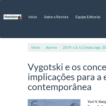
Navegação
Principal
Conteúdo
Início
Sobre a Revista
Equipe Editorial
principal
Barra
Lateral
Início
Acervo
2019: v.3, n.2 (maio./ago. 2
Vygotski e os concei
implicações para a
contemporânea
Barra
Cont
Yuri V. Kar