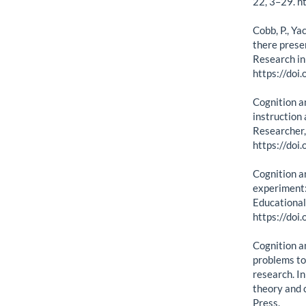
22, 3–29. h
Cobb, P., Ya
there prese
Research in
https://do
Cognition a
instruction 
Researcher,
https://do
Cognition a
experiment: 
Educational
https://do
Cognition a
problems to
research. In
theory and 
Press.