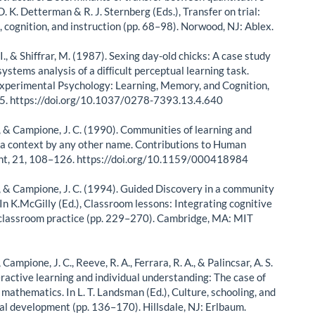
. K. Detterman & R. J. Sternberg (Eds.), Transfer on trial:
, cognition, and instruction (pp. 68–98). Norwood, NJ: Ablex.
., & Shiffrar, M. (1987). Sexing day-old chicks: A case study
ystems analysis of a difﬁcult perceptual learning task.
Experimental Psychology: Learning, Memory, and Cognition,
5. https://doi.org/10.1037/0278-7393.13.4.640
., & Campione, J. C. (1990). Communities of learning and
r a context by any other name. Contributions to Human
t, 21, 108–126. https://doi.org/10.1159/000418984
., & Campione, J. C. (1994). Guided Discovery in a community
 In K.McGilly (Ed.), Classroom lessons: Integrating cognitive
classroom practice (pp. 229–270). Cambridge, MA: MIT
 Campione, J. C., Reeve, R. A., Ferrara, R. A., & Palincsar, A. S.
eractive learning and individual understanding: The case of
mathematics. In L. T. Landsman (Ed.), Culture, schooling, and
al development (pp. 136–170). Hillsdale, NJ: Erlbaum.