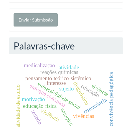
Enviar
Enviar Submissão
Submissão
Palavras-chave
medicalização
atividade
reações químicas
convivência pedagógica
pensamento teórico-sistêmico
interesse
vulnerabilidade social
diagnóstico
vivência
enfoque sistêmico
educação
atividade de estudo
sujeito
motivação
consciência
educação física
emoções
violência
sentido
vivências