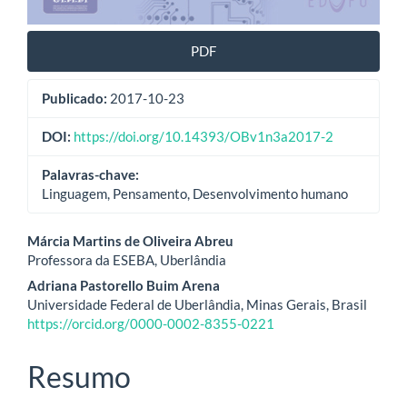
PDF
Publicado:
2017-10-23
DOI:
https://doi.org/10.14393/OBv1n3a2017-2
Palavras-chave:
Linguagem, Pensamento, Desenvolvimento humano
Conteúdo
Márcia Martins de Oliveira Abreu
Professora da ESEBA, Uberlândia
do
Adriana Pastorello Buim Arena
artigo
Universidade Federal de Uberlândia, Minas Gerais, Brasil
https://orcid.org/0000-0002-8355-0221
principal
Resumo