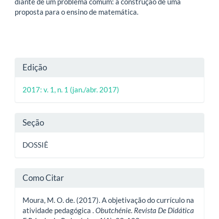
diante de um problema comum: a construção de uma
proposta para o ensino de matemática.
Detalhes
Edição
do
2017: v. 1, n. 1 (jan./abr. 2017)
artigo
Seção
DOSSIÊ
Como Citar
Moura, M. O. de. (2017). A objetivação do currículo na
atividade pedagógica .
Obutchénie. Revista De Didática