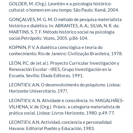
GOLDER, M. (Org.). Leontiev e a psicologia histórico-
cultural: o homem em seu tempo. São Paulo: Xamã, 2004.
GONÇALVES, M. G. M. O método de pesquisa materialista
histórico e dialético. In: ABRANTES, A. A.; SILVA, N. R. da;
MARTINS, S. T. F. Método histórico social na psicologia
social.Petrópolis: Vozes, 2005. p.86-104.
KOPNIN, P. V. A dialética como lógica e teoria do
conhecimento. Rio de Janeiro: Civilização Brasileira, 1978.
LEÓN, P.C. de (et al.). Proyecto Curricular Investigación y
Renovación Escolar –IRES, Grupo Investigación en la
Escuela. Sevilla: Diada Editoras, 1991.
LEONTIEV, A.N. O desenvolvimento do psiquismo. Lisboa:
Horizonte Universitário, 197?.
LEONTIEV, A. N. Atividade e consciência. In: MAGALHÃES-
VILHENA, V. de (Org.). Práxis: a categoria materialista de
prática social. Lisboa: Livros Horizonte, 1980. p.49-77.
LEONTIEV, A.N. Actividad, conciencia e personalidad.
Havana: Editorial Pueblo y Educación, 1983.