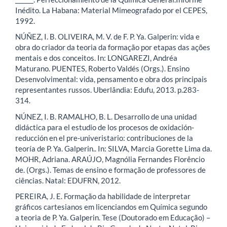
Inédito. La Habana: Material Mimeografado por el CEPES,
1992.
NÚÑEZ, I. B. OLIVEIRA, M. V. de F. P. Ya. Galperin: vida e
obra do criador da teoria da formação por etapas das ações
mentais e dos conceitos. In: LONGAREZI, Andréa
Maturano. PUENTES, Roberto Valdés (Orgs.). Ensino
Desenvolvimental: vida, pensamento e obra dos principais
representantes russos. Uberlândia: Edufu, 2013. p.283-
314.
NÚNEZ, I. B. RAMALHO, B. L. Desarrollo de una unidad
didáctica para el estudio de los procesos de oxidación-
reducción en el pre-univeristario: contribuciones de la
teoría de P. Ya. Galperin.. In: SILVA, Marcia Gorette Lima da.
MOHR, Adriana. ARAÚJO, Magnólia Fernandes Florêncio
de. (Orgs.). Temas de ensino e formação de professores de
ciências. Natal: EDUFRN, 2012.
PEREIRA, J. E. Formação da habilidade de interpretar
gráficos cartesianos em licenciandos em Química segundo
a teoria de P. Ya. Galperin. Tese (Doutorado em Educação) –