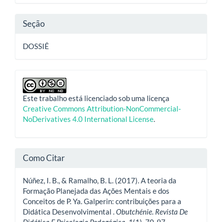
artigo
Seção
DOSSIÊ
Este trabalho está licenciado sob uma licença
Creative Commons Attribution-NonCommercial-
NoDerivatives 4.0 International License
.
Como Citar
Núñez, I. B., & Ramalho, B. L. (2017). A teoria da
Formação Planejada das Ações Mentais e dos
Conceitos de P. Ya. Galperin: contribuições para a
Didática Desenvolvimental .
Obutchénie. Revista De
Didática E Psicologia Pedagógica
,
1
(1), 70-97.