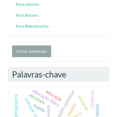
Para Leitores
Para Autores
Para Bibliotecários
Enviar
Enviar Submissão
Submissão
Palavras-chave
educação física
educação
reações químicas
vivência
atividade
interesse
enfoque sistêmico
sentido
sujeito
vivências
diagnóstico