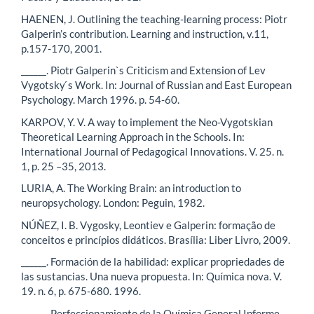
HAENEN, J. Outlining the teaching-learning process: Piotr
Galperin’s contribution. Learning and instruction, v.11,
p.157-170, 2001.
______. Piotr Galperin`s Criticism and Extension of Lev
Vygotsky ́s Work. In: Journal of Russian and East European
Psychology. March 1996. p. 54-60.
KARPOV, Y. V. A way to implement the Neo-Vygotskian
Theoretical Learning Approach in the Schools. In:
International Journal of Pedagogical Innovations. V. 25. n.
1, p. 25 –35, 2013.
LURIA, A. The Working Brain: an introduction to
neuropsychology. London: Peguin, 1982.
NÚÑEZ, I. B. Vygosky, Leontiev e Galperin: formação de
conceitos e princípios didáticos. Brasília: Liber Livro, 2009.
______. Formación de la habilidad: explicar propriedades de
las sustancias. Una nueva propuesta. In: Química nova. V.
19. n. 6, p. 675-680. 1996.
______. Perfeccionamiento de la Química General.Informe