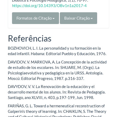
https://doi.org/10.14393/OBv1n1a2017-4
Formatos de Citação
Baixar Citação
Referências
BOZHOVICH, L. I. La personalidad y su formación en la
edad infantil. Habana: Editorial Pueblo y Educación, 1976.
DAVIDOV, V. MARKOVA, A. La Concepción de la actividad
de estudio de los escolares. In: SHUARE, M. (Orgs). La
Psicologíaevolutiva y pedagógica en la URSS. Antología.
Moscú: Editorial Progreso, 1987. p.316-337.
DAVYDOV, V. V. La Renovación de la educación y el
desarrollo mental de los alunos. In: Revista de Pedagogia.
Santiago, ano XLVIII, n. 403, p.197-199, Jun. 1998.
FARIÑAS, G. L. Toward a hermeneutical reconstruction of
Galperin’s theory of learning. In: CHAIKLIN, S. The Theory
and of Cultural-Historical Psychology. Publisher: David