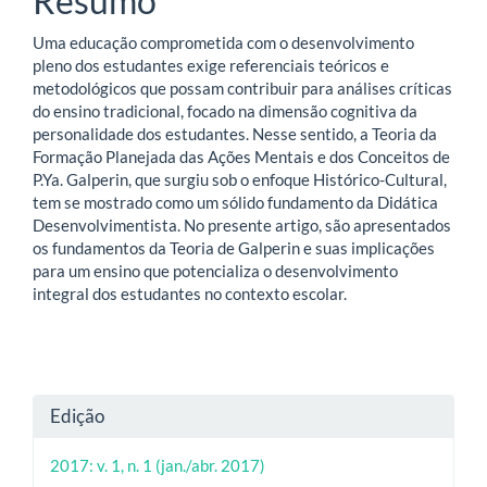
Resumo
Uma educação comprometida com o desenvolvimento
pleno dos estudantes exige referenciais teóricos e
metodológicos que possam contribuir para análises críticas
do ensino tradicional, focado na dimensão cognitiva da
personalidade dos estudantes. Nesse sentido, a Teoria da
Formação Planejada das Ações Mentais e dos Conceitos de
P.Ya. Galperin, que surgiu sob o enfoque Histórico-Cultural,
tem se mostrado como um sólido fundamento da Didática
Desenvolvimentista. No presente artigo, são apresentados
os fundamentos da Teoria de Galperin e suas implicações
para um ensino que potencializa o desenvolvimento
integral dos estudantes no contexto escolar.
Detalhes
Edição
do
2017: v. 1, n. 1 (jan./abr. 2017)