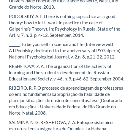
Universidade Federal do Rio Grande do Norte, Natal, Rio
Grande do Norte, 2013.
PODOLSKIY, A. I. There is nothing sopractice as a good
theory: how to let it work in practice (the case of
Galperins’s Theory). In: Psychology in Russia, State of the
Art, v. 7. n. 3, p. 4-12, September. 2014.
______. To be yourself in science and life (Interview with
A.I.Podolsky, dedicated to the anniversary of P.Y.Galperin).
National Psychological Journal, v. 2,n. 8, p.21-22. 2012.
RESHETOVA, Z. A. The organization of the activity of
learning and the student’s development. In: Russian
Education and Society, v. 46, n. 9, p.46-62, September 2004.
RIBEIRO, R. P. O processo de aprendizagem de professores
do ensino fundamental:apropriação da habilidade de
planejar situações de ensino de conceitos.Tese (Doutorado
em Educação) – Universidade Federal do Rio Grande do
Norte, Natal, 2008.
SALMINA, N. G. RESHETOVA, Z. A. Enfoque sistémico
estrutural en la asignatura de Química. La Habana: