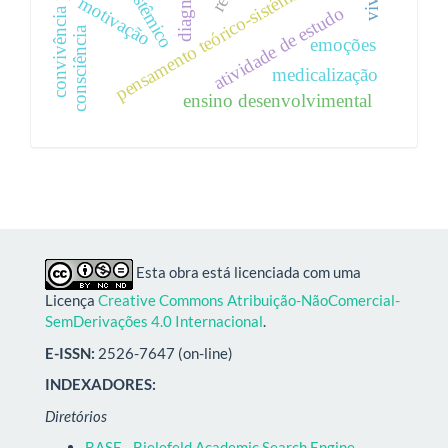
convivência pedagógica
pensamento teórico-sistêmico
motivação
atividade de estudo
consciência
emoções
medicalização
ensino desenvolvimental
Esta obra está licenciada com uma
Licença
Creative Commons Atribuição-NãoComercial-
SemDerivações 4.0 Internacional
.
E-ISSN:
2526-7647 (on-line)
INDEXADORES:
Diretórios
BASE - Bielefeld Academic Search Engine