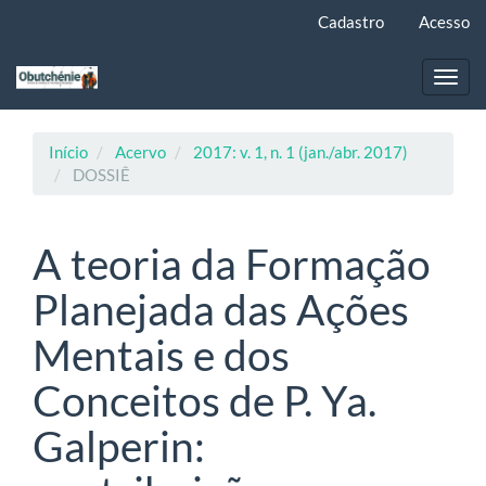
Navegação
Cadastro
Acesso
Principal
Conteúdo
principal
Toggl
Barra
navig
Lateral
Início
Acervo
2017: v. 1, n. 1 (jan./abr. 2017)
DOSSIÊ
A teoria da Formação
Planejada das Ações
Mentais e dos
Conceitos de P. Ya.
Galperin: