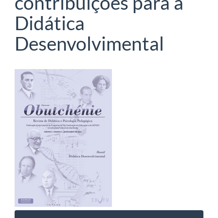
contribuições para a
Didática
Desenvolvimental
Barra
lateral
de
artigos