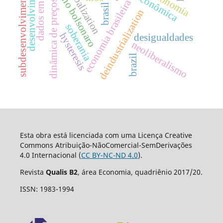
dados em painel
governo bolsonaro
desenvolvimento
globalization
subdesenvolvimento
economia brasileira
dinâmica de preços
brasil
deindustrialization
soberania
hysteresis
desigualdades
neoliberalismo
brazil
Esta obra está licenciada com uma Licença Creative
Commons Atribuição-NãoComercial-SemDerivações
4.0 Internacional (
CC BY-NC-ND 4.0
).
Revista
Qualis B2
, área Economia, quadriênio 2017/20.
ISSN: 1983-1994