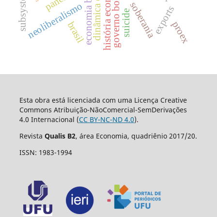
dinâmica de preços
economia brasileira
governo bolsonaro
história econômica
subsystems
soberania
neoliberalismo
exports
suicide
proex
brasil
Esta obra está licenciada com uma Licença Creative
Commons Atribuição-NãoComercial-SemDerivações
4.0 Internacional (
CC BY-NC-ND 4.0
).
Revista
Qualis B2
, área Economia, quadriênio 2017/20.
ISSN: 1983-1994