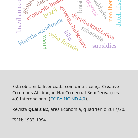
neoliberalismo
brazilian economy
desigualdades
economia brasileira
dutch disease
exports
brasil
governo bolsonaro
brazil
deindustrialization
história econômica
soberania
kibs
celso furtado
proex
subsidies
Esta obra está licenciada com uma Licença Creative
Commons Atribuição-NãoComercial-SemDerivações
4.0 Internacional (
CC BY-NC-ND 4.0
).
Revista
Qualis B2
, área Economia, quadriênio 2017/20.
ISSN: 1983-1994