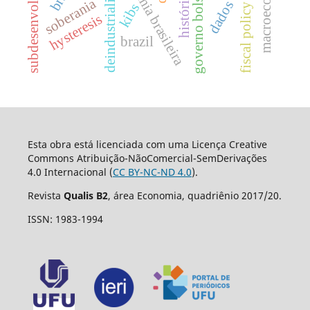
subdesenvolvimento
macroeconomia
economia brasileira
deindustrialization
governo bolsonaro
soberania
kibs
fiscal policy
hysteresis
brazil
Esta obra está licenciada com uma Licença Creative
Commons Atribuição-NãoComercial-SemDerivações
4.0 Internacional (
CC BY-NC-ND 4.0
).
Revista
Qualis B2
, área Economia, quadriênio 2017/20.
ISSN: 1983-1994