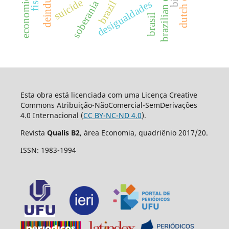
brazilian economy
suicide
desigualdades
soberania
brazil
brasil
Esta obra está licenciada com uma Licença Creative
Commons Atribuição-NãoComercial-SemDerivações
4.0 Internacional (
CC BY-NC-ND 4.0
).
Revista
Qualis B2
, área Economia, quadriênio 2017/20.
ISSN: 1983-1994