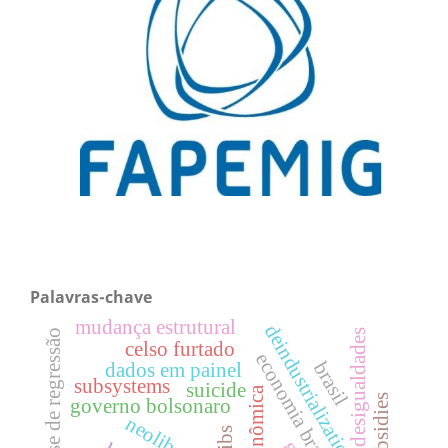
Palavras-chave
mudança estrutural
deindustrialization
análise de regressão
desigualdades
celso furtado
economia brasileira
brasil
dados em painel
subsystems
suicide
subsidies
governo bolsonaro
kibs