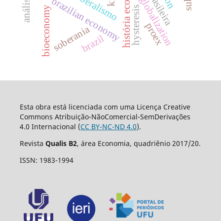
história econômica
neoliberalismo
globalization
brazilian economy
hysteresis
bioeconomy
proex
soberania
brazil
Esta obra está licenciada com uma Licença Creative
Commons Atribuição-NãoComercial-SemDerivações
4.0 Internacional (
CC BY-NC-ND 4.0
).
Revista
Qualis B2
, área Economia, quadriênio 2017/20.
ISSN: 1983-1994