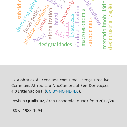
governo bolsonaro
neoliberalismo
dados em painel
subsidies
mercado imobiliário
história econômica
desindustrialização
fiscal policy
deindustrialization
globalization
macroeconomia
brazil
hysteresis
proex
suicide rates
suicide
kibs
brasil
desigualdades
Esta obra está licenciada com uma Licença Creative
Commons Atribuição-NãoComercial-SemDerivações
4.0 Internacional (
CC BY-NC-ND 4.0
).
Revista
Qualis B2
, área Economia, quadriênio 2017/20.
ISSN: 1983-1994