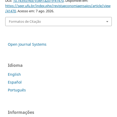
DOI:
10.14393/REE-v34n1a2019-41470
. Disponível em:
https://seer.ufu.br/index.php/revistaeconomiaensaios/article/view
/41470
. Acesso em: 7 ago. 2026.
Formatos de Citação
Open Journal Systems
Idioma
English
Español
Português
Informações