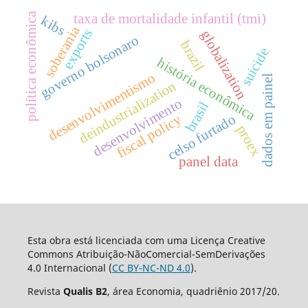
política econômica
taxa de mortalidade infantil (tmi)
kibs
soberania
exports
globalization
governo bolsonaro
brazil
suicide
história econômica
desenvolvimentismo
dados em painel
deindustrialization
desenvolvimento
brasil
celso furtado
fiscal policy
proex
panel data
Esta obra está licenciada com uma Licença Creative
Commons Atribuição-NãoComercial-SemDerivações
4.0 Internacional (
CC BY-NC-ND 4.0
).
Revista
Qualis B2
, área Economia, quadriênio 2017/20.