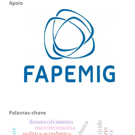
Apoio
Palavras-chave
desenvolvimento
suicide
macroeconomia
política econômica