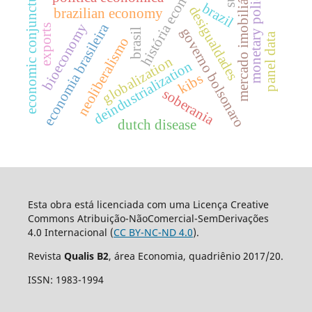
história econômica
mercado imobiliário
economic conjuncture
monetary policy
brazil
desigualdades
brazilian economy
economia brasileira
bioeconomy
exports
governo bolsonaro
brasil
panel data
neoliberalismo
globalization
deindustrialization
kibs
soberania
dutch disease
Esta obra está licenciada com uma Licença Creative
Commons Atribuição-NãoComercial-SemDerivações
4.0 Internacional (
CC BY-NC-ND 4.0
).
Revista
Qualis B2
, área Economia, quadriênio 2017/20.
ISSN: 1983-1994