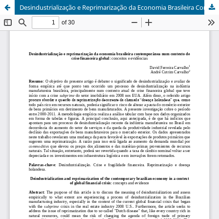
Desindustrialização e Reprimarização da Economia Brasileira Contemporânea num Contexto de Crise Financeira Global: Conceitos e Evidências