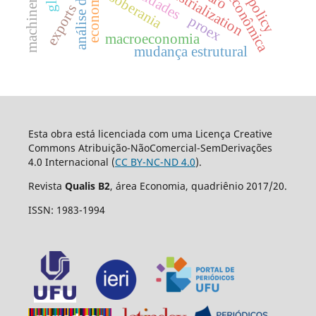
história econômica
deindustrialization
soberania
exports
proex
macroeconomia
mudança estrutural
Esta obra está licenciada com uma Licença Creative
Commons Atribuição-NãoComercial-SemDerivações
4.0 Internacional (
CC BY-NC-ND 4.0
).
Revista
Qualis B2
, área Economia, quadriênio 2017/20.
ISSN: 1983-1994