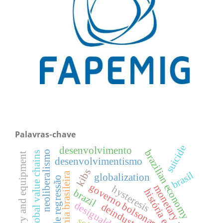
Palavras-chave
suicide
desenvolvimento
brazilian economy
neoliberalismo
global value chains
machinery and equipment
desenvolvimentismo
kibs
brasil
economia brasileira
globalization
análise de regressão
governo bolsonaro
monetary policy
hysteresis
brazil
desigualdades