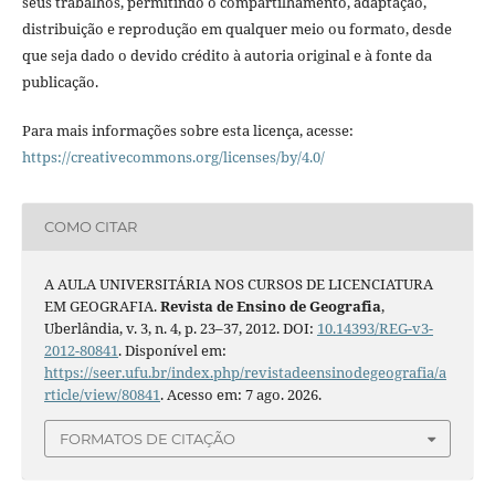
seus trabalhos, permitindo o compartilhamento, adaptação,
distribuição e reprodução em qualquer meio ou formato, desde
que seja dado o devido crédito à autoria original e à fonte da
publicação.
Para mais informações sobre esta licença, acesse:
https://creativecommons.org/licenses/by/4.0/
COMO CITAR
A AULA UNIVERSITÁRIA NOS CURSOS DE LICENCIATURA
EM GEOGRAFIA.
Revista de Ensino de Geografia
,
Uberlândia, v. 3, n. 4, p. 23–37, 2012. DOI:
10.14393/REG-v3-
2012-80841
. Disponível em:
https://seer.ufu.br/index.php/revistadeensinodegeografia/a
rticle/view/80841
. Acesso em: 7 ago. 2026.
FORMATOS DE CITAÇÃO