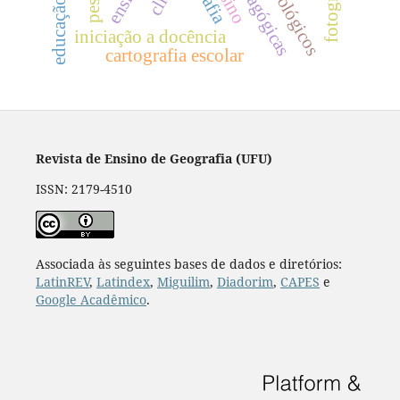
educação básica
fotografia
ensino
iniciação a docência
cartografia escolar
Revista de Ensino de Geografia (UFU)
ISSN: 2179-4510
Associada às seguintes bases de dados e diretórios:
LatinREV
,
Latindex
,
Miguilim
,
Diadorim
,
CAPES
e
Google Acadêmico
.