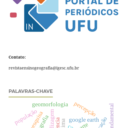
Contato:
revistaensinogeografia@igesc.ufu.br
PALAVRAS-CHAVE
percepção
geomorfologia
ensino fundamental
população
pesquisa
educação
google earth
clima
arte