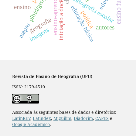
ensino-aprendizagem
pibid/geografia
iniciação a docência
cartografia escolar
ensino
educação básica
política
geografia
mapas
autores
imagens
Revista de Ensino de Geografia (UFU)
ISSN: 2179-4510
Associada às seguintes bases de dados e diretórios:
LatinREV
,
Latindex
,
Miguilim
,
Diadorim
,
CAPES
e
Google Acadêmico
.