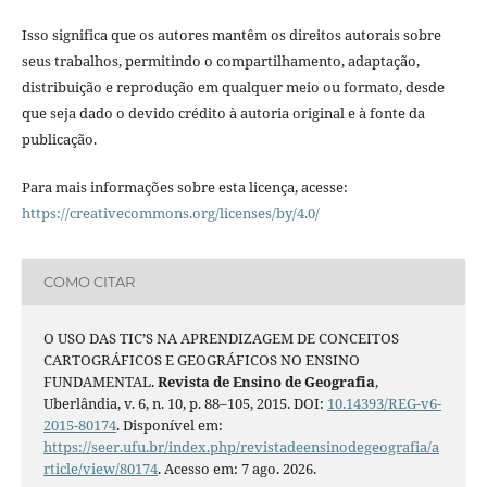
Isso significa que os autores mantêm os direitos autorais sobre
seus trabalhos, permitindo o compartilhamento, adaptação,
distribuição e reprodução em qualquer meio ou formato, desde
que seja dado o devido crédito à autoria original e à fonte da
publicação.
Para mais informações sobre esta licença, acesse:
https://creativecommons.org/licenses/by/4.0/
COMO CITAR
O USO DAS TIC’S NA APRENDIZAGEM DE CONCEITOS
CARTOGRÁFICOS E GEOGRÁFICOS NO ENSINO
FUNDAMENTAL.
Revista de Ensino de Geografia
,
Uberlândia, v. 6, n. 10, p. 88–105, 2015. DOI:
10.14393/REG-v6-
2015-80174
. Disponível em:
https://seer.ufu.br/index.php/revistadeensinodegeografia/a
rticle/view/80174
. Acesso em: 7 ago. 2026.