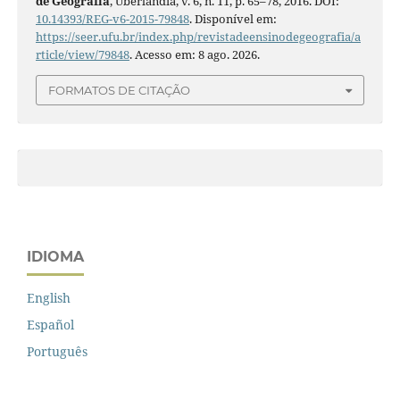
de Geografia
, Uberlândia, v. 6, n. 11, p. 65–78, 2016. DOI:
10.14393/REG-v6-2015-79848
. Disponível em:
https://seer.ufu.br/index.php/revistadeensinodegeografia/a
rticle/view/79848
. Acesso em: 8 ago. 2026.
FORMATOS DE CITAÇÃO
IDIOMA
English
Español
Português