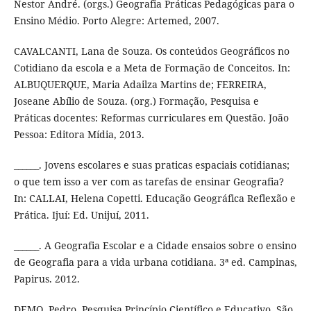
Nestor André. (orgs.) Geografia Práticas Pedagógicas para o
Ensino Médio. Porto Alegre: Artemed, 2007.
CAVALCANTI, Lana de Souza. Os conteúdos Geográficos no
Cotidiano da escola e a Meta de Formação de Conceitos. In:
ALBUQUERQUE, Maria Adailza Martins de; FERREIRA,
Joseane Abílio de Souza. (org.) Formação, Pesquisa e
Práticas docentes: Reformas curriculares em Questão. João
Pessoa: Editora Mídia, 2013.
______. Jovens escolares e suas praticas espaciais cotidianas;
o que tem isso a ver com as tarefas de ensinar Geografia?
In: CALLAI, Helena Copetti. Educação Geográfica Reflexão e
Prática. Ijuí: Ed. Unijuí, 2011.
______. A Geografia Escolar e a Cidade ensaios sobre o ensino
de Geografia para a vida urbana cotidiana. 3ª ed. Campinas,
Papirus. 2012.
DEMO, Pedro. Pesquisa Princípio Científico e Educativo. São