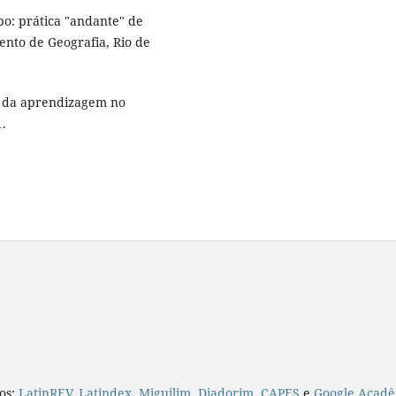
o: prática "andante" de
ento de Geografia, Rio de
o da aprendizagem no
1.
ios:
LatinREV
,
Latindex
,
Miguilim
,
Diadorim
,
CAPES
e
Google Acadê