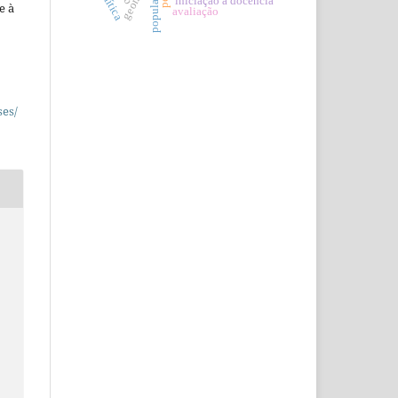
população
política
iniciação a docência
e à
avaliação
ses/
e