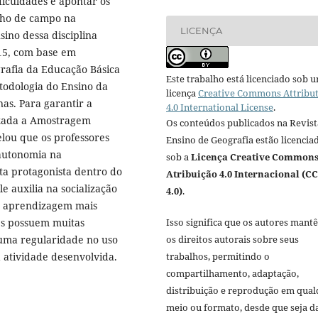
iculdades e apontar os
alho de campo na
LICENÇA
sino dessa disciplina
015, com base em
rafia da Educação Básica
Este trabalho está licenciado sob 
todologia do Ensino da
licença
Creative Commons Attribu
as. Para garantir a
4.0 International License
.
lizada a Amostragem
Os conteúdos publicados na Revist
elou que os professores
Ensino de Geografia estão licencia
autonomia na
sob a
Licença Creative Common
ta protagonista dentro do
Atribuição 4.0 Internacional (CC
e auxilia na socialização
4.0)
.
 a aprendizagem mais
es possuem muitas
Isso significa que os autores mant
 uma regularidade no uso
os direitos autorais sobre seus
a atividade desenvolvida.
trabalhos, permitindo o
compartilhamento, adaptação,
distribuição e reprodução em qua
meio ou formato, desde que seja d