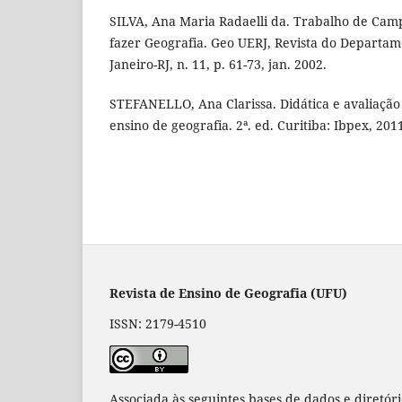
SILVA, Ana Maria Radaelli da. Trabalho de Camp
fazer Geografia. Geo UERJ, Revista do Departam
Janeiro-RJ, n. 11, p. 61-73, jan. 2002.
STEFANELLO, Ana Clarissa. Didática e avaliaçã
ensino de geografia. 2ª. ed. Curitiba: Ibpex, 201
Revista de Ensino de Geografia (UFU)
ISSN: 2179-4510
Associada às seguintes bases de dados e diretór