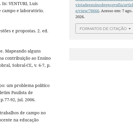
. In: VENTURI, Luís
vistadeensinodegeografia/artic
e campo e laboratório.
e/view/78666
. Acesso em: 7 ago.
2026.
FORMATOS DE CITAÇÃO
tões e propostas. 2. ed.
 de. Mapeando alguns
ma contribuição ao Ensino
ral, Sobral-CE, v. 6-7, p.
po: um problema político
letim Paulista de
p.77-92, jul. 2006.
 trabalhos de campo no
docente na educação