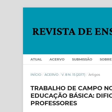
ATUAL
ACERVO
SUBMISSÃO
SOBR
INÍCIO
/
ACERVO
/
V. 8 N. 15 (2017)
/
Artigos
TRABALHO DE CAMPO NO
EDUCAÇÃO BÁSICA: DIFI
PROFESSORES