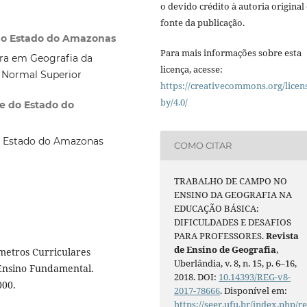
o devido crédito à autoria original 
fonte da publicação.
 do Estado do Amazonas
Para mais informações sobre esta
ura em Geografia da
licença, acesse:
 Normal Superior
https://creativecommons.org/licen
by/4.0/
de do Estado do
o Estado do Amazonas
COMO CITAR
TRABALHO DE CAMPO NO
ENSINO DA GEOGRAFIA NA
EDUCAÇÃO BÁSICA:
DIFICULDADES E DESAFIOS
PARA PROFESSORES.
Revista
de Ensino de Geografia
,
metros Curriculares
Uberlândia, v. 8, n. 15, p. 6–16,
. Ensino Fundamental.
2018. DOI:
10.14393/REG-v8-
000.
2017-78666
. Disponível em:
https://seer.ufu.br/index.php/r