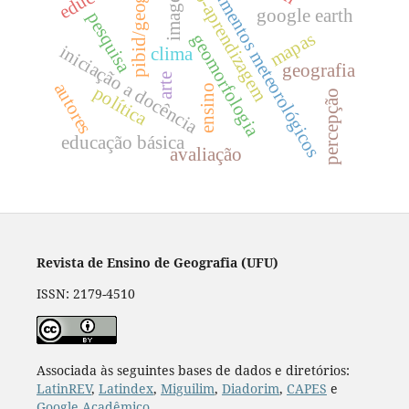
ensino-aprendizagem
instrumentos meteorológicos
pibid/geografia
imagens
google earth
pesquisa
mapas
geomorfologia
iniciação a docência
clima
geografia
arte
autores
ensino
política
percepção
educação básica
avaliação
Revista de Ensino de Geografia (UFU)
ISSN: 2179-4510
Associada às seguintes bases de dados e diretórios:
LatinREV
,
Latindex
,
Miguilim
,
Diadorim
,
CAPES
e
Google Acadêmico
.