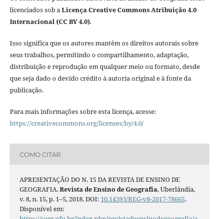
licenciados sob a
Licença Creative Commons Atribuição 4.0
Internacional (CC BY 4.0)
.
Isso significa que os autores mantêm os direitos autorais sobre
seus trabalhos, permitindo o compartilhamento, adaptação,
distribuição e reprodução em qualquer meio ou formato, desde
que seja dado o devido crédito à autoria original e à fonte da
publicação.
Para mais informações sobre esta licença, acesse:
https://creativecommons.org/licenses/by/4.0/
COMO CITAR
APRESENTAÇÃO DO N. 15 DA REVISTA DE ENSINO DE
GEOGRAFIA.
Revista de Ensino de Geografia
, Uberlândia,
v. 8, n. 15, p. 1–5, 2018. DOI:
10.14393/REG-v8-2017-78665
.
Disponível em:
https://seer.ufu.br/index.php/revistadeensinodegeografia/a