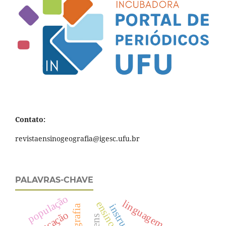
Contato:
revistaensinogeografia@igesc.ufu.br
PALAVRAS-CHAVE
população
linguagem
educação