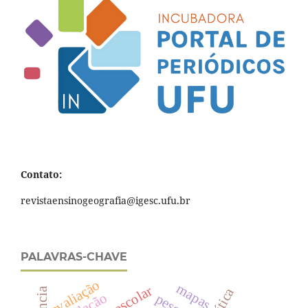
Contato:
revistaensinogeografia@igesc.ufu.br
PALAVRAS-CHAVE
avaliação
mapas
política