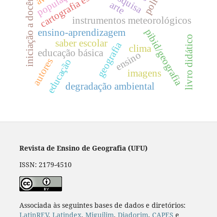
cartografia escolar
iniciação a docência
população
pesquisa
arte
instrumentos meteorológicos
ensino-aprendizagem
pibid/geografia
livro didático
saber escolar
geografia
clima
educação básica
ensino
autores
educação
imagens
degradação ambiental
Revista de Ensino de Geografia (UFU)
ISSN: 2179-4510
Associada às seguintes bases de dados e diretórios:
LatinREV
,
Latindex
,
Miguilim
,
Diadorim
,
CAPES
e