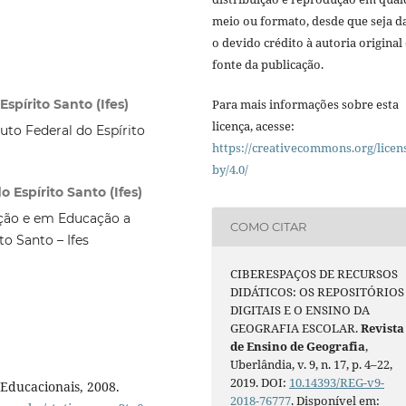
meio ou formato, desde que seja d
o devido crédito à autoria original 
fonte da publicação.
Para mais informações sobre esta
Espírito Santo (Ifes)
licença, acesse:
uto Federal do Espírito
https://creativecommons.org/licen
by/4.0/
 Espírito Santo (Ifes)
ação e em Educação a
COMO CITAR
to Santo – Ifes
CIBERESPAÇOS DE RECURSOS
DIDÁTICOS: OS REPOSITÓRIOS
DIGITAIS E O ENSINO DA
GEOGRAFIA ESCOLAR.
Revista
de Ensino de Geografia
,
Uberlândia, v. 9, n. 17, p. 4–22,
2019. DOI:
10.14393/REG-v9-
 Educacionais, 2008.
2018-76777
. Disponível em: