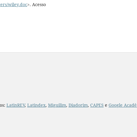
ters/wiley.doc
>. Acesso
ios:
LatinREV
,
Latindex
,
Miguilim
,
Diadorim
,
CAPES
e
Google Acadê