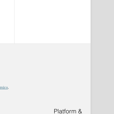
mico
.