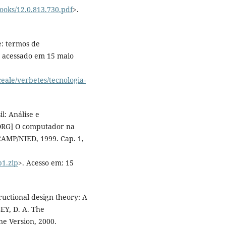
books/12.0.813.730.pdf
>.
e: termos de
s, acessado em 15 maio
ceale/verbetes/tecnologia-
l: Análise e
 [ORG] O computador na
AMP/NIED, 1999. Cap. 1,
p1.zip
>. Acesso em: 15
ructional design theory: A
EY, D. A. The
ine Version, 2000.