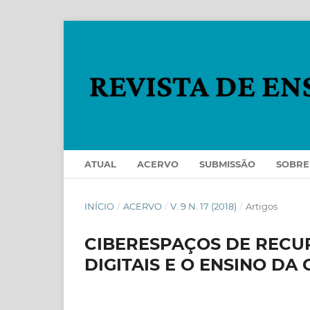
ATUAL
ACERVO
SUBMISSÃO
SOBR
INÍCIO
/
ACERVO
/
V. 9 N. 17 (2018)
/
Artigos
CIBERESPAÇOS DE RECUR
DIGITAIS E O ENSINO DA