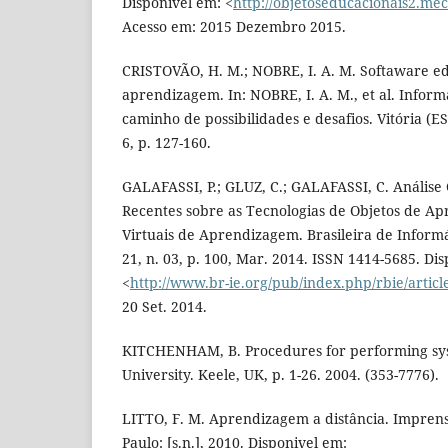
Disponivel em: <
http://objetoseducacionais2.mec
Acesso em: 2015 Dezembro 2015.
CRISTOVÃO, H. M.; NOBRE, I. A. M. Softaware ed
aprendizagem. In: NOBRE, I. A. M., et al. Infor
caminho de possibilidades e desafios. Vitória (ES)
6, p. 127-160.
GALAFASSI, P.; GLUZ, C.; GALAFASSI, C. Análise 
Recentes sobre as Tecnologias de Objetos de A
Virtuais de Aprendizagem. Brasileira de Informát
21, n. 03, p. 100, Mar. 2014. ISSN 1414-5685. Di
<
http://www.br-ie.org/pub/index.php/rbie/articl
20 Set. 2014.
KITCHENHAM, B. Procedures for performing sys
University. Keele, UK, p. 1-26. 2004. (353-7776).
LITTO, F. M. Aprendizagem a distância. Imprens
Paulo: [s.n.], 2010. Disponivel em: