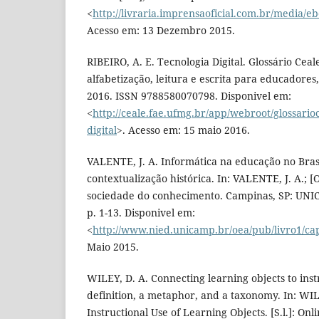
<
http://livraria.imprensaoficial.com.br/media/e
Acesso em: 13 Dezembro 2015.
RIBEIRO, A. E. Tecnologia Digital. Glossário Ceal
alfabetização, leitura e escrita para educadore
2016. ISSN 9788580070798. Disponivel em:
<
http://ceale.fae.ufmg.br/app/webroot/glossario
digital
>. Acesso em: 15 maio 2016.
VALENTE, J. A. Informática na educação no Brasi
contextualização histórica. In: VALENTE, J. A.;
sociedade do conhecimento. Campinas, SP: UNIC
p. 1-13. Disponivel em:
<
http://www.nied.unicamp.br/oea/pub/livro1/ca
Maio 2015.
WILEY, D. A. Connecting learning objects to inst
definition, a metaphor, and a taxonomy. In: WIL
Instructional Use of Learning Objects. [S.l.]: Onl