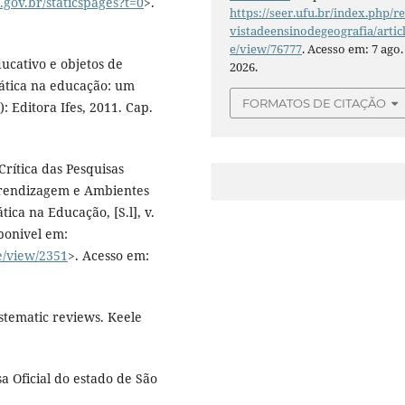
.gov.br/staticspages?t=0
>.
https://seer.ufu.br/index.php/r
vistadeensinodegeografia/artic
e/view/76777
. Acesso em: 7 ago.
ucativo e objetos de
2026.
mática na educação: um
FORMATOS DE CITAÇÃO
: Editora Ifes, 2011. Cap.
Crítica das Pesquisas
prendizagem e Ambientes
ica na Educação, [S.l], v.
sponivel em:
e/view/2351
>. Acesso em:
tematic reviews. Keele
a Oficial do estado de São