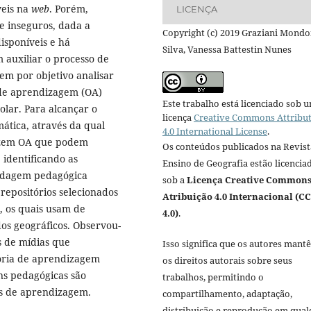
veis na
web
. Porém,
LICENÇA
e inseguros, dada a
Copyright (c) 2019 Graziani Mondo
isponíveis e há
Silva, Vanessa Battestin Nunes
m auxiliar o processo de
em por objetivo analisar
s de aprendizagem (OA)
Este trabalho está licenciado sob 
olar. Para alcançar o
licença
Creative Commons Attribu
mática, através da qual
4.0 International License
.
razem OA que podem
Os conteúdos publicados na Revist
 identificando as
Ensino de Geografia estão licencia
ordagem pedagógica
sob a
Licença Creative Common
 repositórios selecionados
Atribuição 4.0 Internacional (CC
, os quais usam de
4.0)
.
dos geográficos. Observou-
s de mídias que
Isso significa que os autores mant
oria de aprendizagem
os direitos autorais sobre seus
ns pedagógicas são
trabalhos, permitindo o
s de aprendizagem.
compartilhamento, adaptação,
distribuição e reprodução em qua