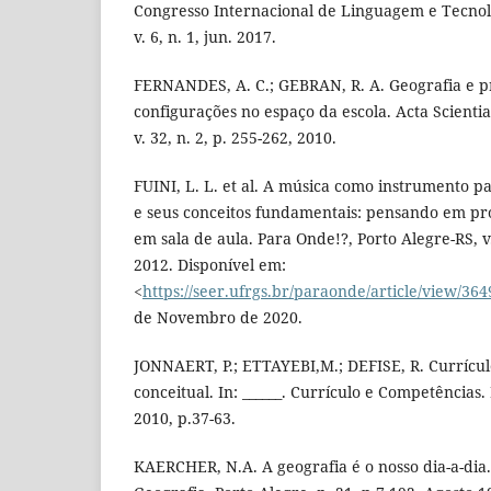
Congresso Internacional de Linguagem e Tecnologi
v. 6, n. 1, jun. 2017.
FERNANDES, A. C.; GEBRAN, R. A. Geografia e prá
configurações no espaço da escola. Acta Scient
v. 32, n. 2, p. 255-262, 2010.
FUINI, L. L. et al. A música como instrumento p
e seus conceitos fundamentais: pensando em pr
em sala de aula. Para Onde!?, Porto Alegre-RS, v. 
2012. Disponível em:
<
https://seer.ufrgs.br/paraonde/article/view/36
de Novembro de 2020.
JONNAERT, P.; ETTAYEBI,M.; DEFISE, R. Currícu
conceitual. In: ______. Currículo e Competências
2010, p.37-63.
KAERCHER, N.A. A geografia é o nosso dia-a-dia