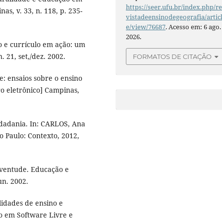
https://seer.ufu.br/index.php/r
s, v. 33, n. 118, p. 235-
vistadeensinodegeografia/artic
e/view/76687
. Acesso em: 6 ago.
2026.
o e currículo em ação: um
. 21, set,/dez. 2002.
FORMATOS DE CITAÇÃO
e: ensaios sobre o ensino
ro eletrônico] Campinas,
idadania. In: CARLOS, Ana
ão Paulo: Contexto, 2012,
juventude. Educação e
jun. 2002.
ilidades de ensino e
o em Software Livre e