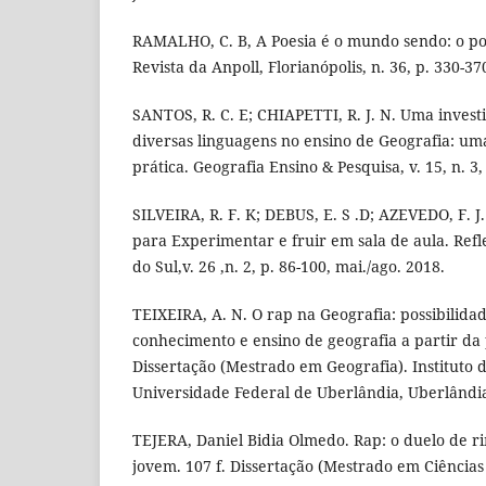
RAMALHO, C. B, A Poesia é o mundo sendo: o po
Revista da Anpoll, Florianópolis, n. 36, p. 330-370
SANTOS, R. C. E; CHIAPETTI, R. J. N. Uma invest
diversas linguagens no ensino de Geografia: uma
prática. Geografia Ensino & Pesquisa, v. 15, n. 3,
SILVEIRA, R. F. K; DEBUS, E. S .D; AZEVEDO, F. J. 
para Experimentar e fruir em sala de aula. Refl
do Sul,v. 26 ,n. 2, p. 86-100, mai./ago. 2018.
TEIXEIRA, A. N. O rap na Geografia: possibilid
conhecimento e ensino de geografia a partir da 
Dissertação (Mestrado em Geografia). Instituto 
Universidade Federal de Uberlândia, Uberlândia
TEJERA, Daniel Bidia Olmedo. Rap: o duelo de r
jovem. 107 f. Dissertação (Mestrado em Ciências