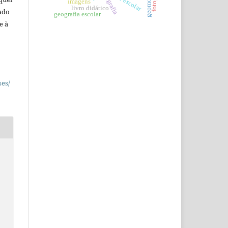
saber escolar
geografia
imagens
livro didático
ado
geografia escolar
e à
ses/