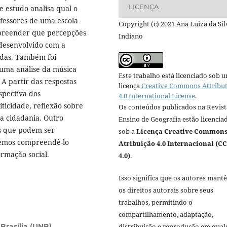
LICENÇA
e estudo analisa qual o
ofessores de uma escola
Copyright (c) 2021 Ana Luiza da Sil
mpreender que percepções
Indiano
 desenvolvido com a
radas. Também foi
 uma análise da música
Este trabalho está licenciado sob 
A partir das respostas
licença
Creative Commons Attribu
rspectiva dos
4.0 International License
.
iticidade, reflexão sobre
Os conteúdos publicados na Revist
a cidadania. Outro
Ensino de Geografia estão licencia
s que podem ser
sob a
Licença Creative Common
odemos compreendê-lo
Atribuição 4.0 Internacional (CC
rmação social.
4.0)
.
Isso significa que os autores mant
os direitos autorais sobre seus
trabalhos, permitindo o
compartilhamento, adaptação,
distribuição e reprodução em qua
Brasília (UNB)