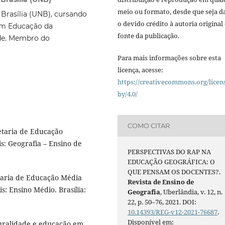
meio ou formato, desde que seja d
Brasília (UNB), cursando
o devido crédito à autoria original 
em Educação da
fonte da publicação.
de. Membro do
Para mais informações sobre esta
licença, acesse:
https://creativecommons.org/licen
by/4.0/
COMO CITAR
etaria de Educação
: Geografia – Ensino de
PERSPECTIVAS DO RAP NA
EDUCAÇÃO GEOGRÁFICA: O
QUE PENSAM OS DOCENTES?.
taria de Educação Média
Revista de Ensino de
: Ensino Médio. Brasília:
Geografia
, Uberlândia, v. 12, n.
22, p. 50–76, 2021. DOI:
10.14393/REG-v12-2021-76687
.
Disponível em:
turalidade e educação em