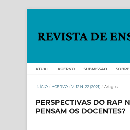
ATUAL
ACERVO
SUBMISSÃO
SOBR
INÍCIO
/
ACERVO
/
V. 12 N. 22 (2021)
/
Artigos
PERSPECTIVAS DO RAP 
PENSAM OS DOCENTES?