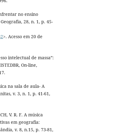
996.
enfrentar no ensino
ografia, 28, n. 1, p. 45-
62
>. Acesso em 20 de
so intelectual de massa”:
HISTEDBR, On-line,
17.
ca na sala de aula- A
s, v. 3, n. 1, p. 41-61,
CH, V. R. F. A música
tivas em geografia:
dia, v. 8, n.15, p. 73-81,