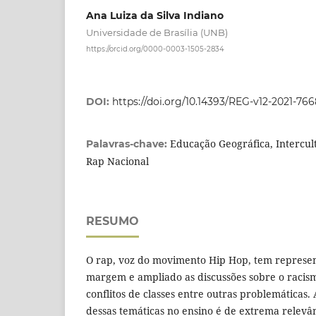
Ana Luiza da Silva Indiano
Universidade de Brasília (UNB)
https://orcid.org/0000-0003-1505-2834
DOI:
https://doi.org/10.14393/REG-v12-2021-76
Educação Geográfica, Intercult
Palavras-chave:
Rap Nacional
RESUMO
O rap, voz do movimento Hip Hop, tem represen
margem e ampliado as discussões sobre o racis
conflitos de classes entre outras problemáticas.
dessas temáticas no ensino é de extrema relevâ