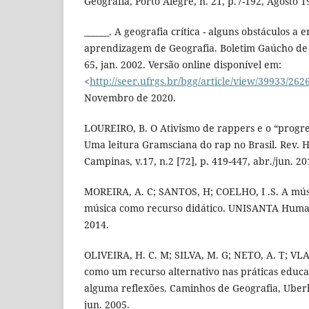
Geografia, Porto Alegre, n. 21, p.7-192, Agosto 1
______. A geografia crítica - alguns obstáculos a 
aprendizagem de Geografia. Boletim Gaúcho de Ge
65, jan. 2002. Versão online disponível em:
<
http://seer.ufrgs.br/bgg/article/view/39933/262
Novembro de 2020.
LOUREIRO, B. O Ativismo de rappers e o “progres
Uma leitura Gramsciana do rap no Brasil. Rev. 
Campinas, v.17, n.2 [72], p. 419-447, abr./jun. 20
MOREIRA, A. C; SANTOS, H; COELHO, I .S. A músi
música como recurso didático. UNISANTA Humanita
2014.
OLIVEIRA, H. C. M; SILVA, M. G; NETO, A. T; VLA
como um recurso alternativo nas práticas educa
alguma reflexões. Caminhos de Geografia, Uberlân
jun. 2005.