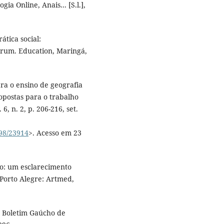
a Online, Anais... [S.l.],
tica social:
iarum. Education, Maringá,
ara o ensino de geografia
opostas para o trabalho
6, n. 2, p. 206-216, set.
498/23914
>. Acesso em 23
lo: um esclarecimento
. Porto Alegre: Artmed,
. Boletim Gaúcho de