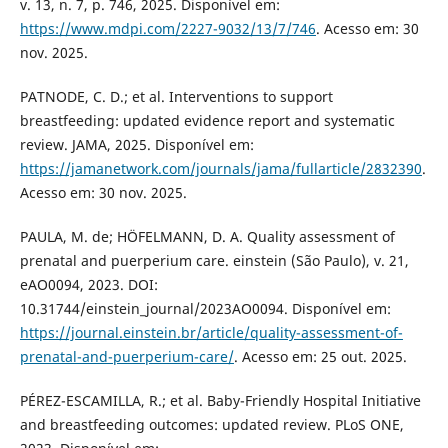
v. 13, n. 7, p. 746, 2025. Disponível em:
https://www.mdpi.com/2227-9032/13/7/746
. Acesso em: 30
nov. 2025.
PATNODE, C. D.; et al. Interventions to support
breastfeeding: updated evidence report and systematic
review. JAMA, 2025. Disponível em:
https://jamanetwork.com/journals/jama/fullarticle/2832390
.
Acesso em: 30 nov. 2025.
PAULA, M. de; HÖFELMANN, D. A. Quality assessment of
prenatal and puerperium care. einstein (São Paulo), v. 21,
eAO0094, 2023. DOI:
10.31744/einstein_journal/2023AO0094. Disponível em:
https://journal.einstein.br/article/quality-assessment-of-
prenatal-and-puerperium-care/
. Acesso em: 25 out. 2025.
PÉREZ-ESCAMILLA, R.; et al. Baby-Friendly Hospital Initiative
and breastfeeding outcomes: updated review. PLoS ONE,