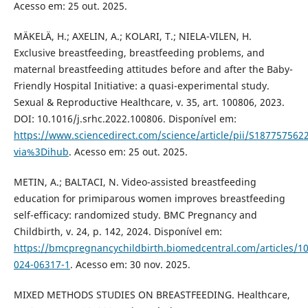
Acesso em: 25 out. 2025.
MÄKELÄ, H.; AXELIN, A.; KOLARI, T.; NIELA-VILEN, H.
Exclusive breastfeeding, breastfeeding problems, and
maternal breastfeeding attitudes before and after the Baby-
Friendly Hospital Initiative: a quasi-experimental study.
Sexual & Reproductive Healthcare, v. 35, art. 100806, 2023.
DOI: 10.1016/j.srhc.2022.100806. Disponível em:
https://www.sciencedirect.com/science/article/pii/S187757562
via%3Dihub
. Acesso em: 25 out. 2025.
METIN, A.; BALTACI, N. Video-assisted breastfeeding
education for primiparous women improves breastfeeding
self-efficacy: randomized study. BMC Pregnancy and
Childbirth, v. 24, p. 142, 2024. Disponível em:
https://bmcpregnancychildbirth.biomedcentral.com/articles/1
024-06317-1
. Acesso em: 30 nov. 2025.
MIXED METHODS STUDIES ON BREASTFEEDING. Healthcare,