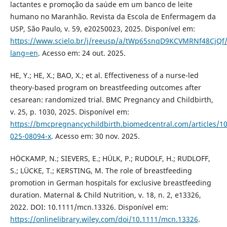
lactantes e promoção da saúde em um banco de leite
humano no Maranhão. Revista da Escola de Enfermagem da
USP, São Paulo, v. 59, e20250023, 2025. Disponível em:
https://www.scielo.br/j/reeusp/a/tWp65snqD9KCVMRNf48CjQf
lang=en
. Acesso em: 24 out. 2025.
HE, Y.; HE, X.; BAO, X.; et al. Effectiveness of a nurse-led
theory-based program on breastfeeding outcomes after
cesarean: randomized trial. BMC Pregnancy and Childbirth,
v. 25, p. 1030, 2025. Disponível em:
https://bmcpregnancychildbirth.biomedcentral.com/articles/1
025-08094-x
. Acesso em: 30 nov. 2025.
HÖCKAMP, N.; SIEVERS, E.; HÜLK, P.; RUDOLF, H.; RUDLOFF,
S.; LÜCKE, T.; KERSTING, M. The role of breastfeeding
promotion in German hospitals for exclusive breastfeeding
duration. Maternal & Child Nutrition, v. 18, n. 2, e13326,
2022. DOI: 10.1111/mcn.13326. Disponível em:
https://onlinelibrary.wiley.com/doi/10.1111/mcn.13326
.