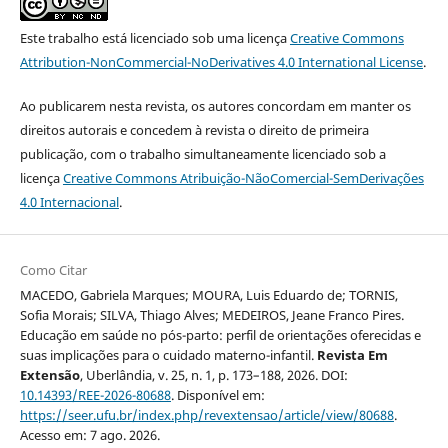
Este trabalho está licenciado sob uma licença
Creative Commons
Attribution-NonCommercial-NoDerivatives 4.0 International License
.
Ao publicarem nesta revista, os autores concordam em manter os
direitos autorais e concedem à revista o direito de primeira
publicação, com o trabalho simultaneamente licenciado sob a
licença
Creative Commons Atribuição-NãoComercial-SemDerivações
4.0 Internacional
.
Como Citar
MACEDO, Gabriela Marques; MOURA, Luis Eduardo de; TORNIS,
Sofia Morais; SILVA, Thiago Alves; MEDEIROS, Jeane Franco Pires.
Educação em saúde no pós-parto: perfil de orientações oferecidas e
suas implicações para o cuidado materno-infantil.
Revista Em
Extensão
, Uberlândia, v. 25, n. 1, p. 173–188, 2026. DOI:
10.14393/REE-2026-80688
. Disponível em:
https://seer.ufu.br/index.php/revextensao/article/view/80688
.
Acesso em: 7 ago. 2026.