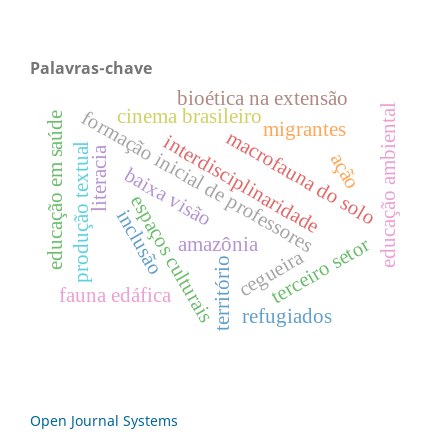
Palavras-chave
bioética na extensão
educação ambiental
cinema brasileiro
formação inicial de professores
educação em saúde
migrantes
macrofauna do solo
interdisciplinaridade
produção textual
literacia
ação
baixa visão
espaços culturais
inclusão
amazônia
terceiro setor
cegueira
território
fauna edáfica
refugiados
Open Journal Systems