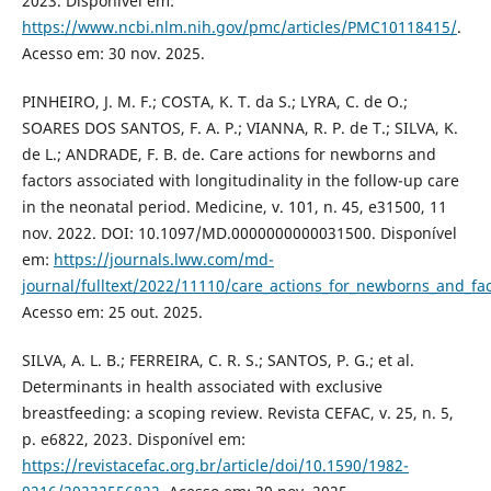
2023. Disponível em:
https://www.ncbi.nlm.nih.gov/pmc/articles/PMC10118415/
.
Acesso em: 30 nov. 2025.
PINHEIRO, J. M. F.; COSTA, K. T. da S.; LYRA, C. de O.;
SOARES DOS SANTOS, F. A. P.; VIANNA, R. P. de T.; SILVA, K.
de L.; ANDRADE, F. B. de. Care actions for newborns and
factors associated with longitudinality in the follow-up care
in the neonatal period. Medicine, v. 101, n. 45, e31500, 11
nov. 2022. DOI: 10.1097/MD.0000000000031500. Disponível
em:
https://journals.lww.com/md-
journal/fulltext/2022/11110/care_actions_for_newborns_and_fac
Acesso em: 25 out. 2025.
SILVA, A. L. B.; FERREIRA, C. R. S.; SANTOS, P. G.; et al.
Determinants in health associated with exclusive
breastfeeding: a scoping review. Revista CEFAC, v. 25, n. 5,
p. e6822, 2023. Disponível em:
https://revistacefac.org.br/article/doi/10.1590/1982-