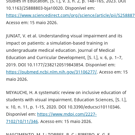
Studies in Education, [S. l.], v. 3, n. 2, p. 148–165, 2023. DOI
10.1163/25888803-bja10020. Disponível em:
https://www.sciencedirect.com/org/science/article/pii/S2588
Acesso em: 15 maio 2026.
JUNIAT, V. et al. Understanding visual impairment and its
impact on patients: a simulation-based training in
undergraduate medical education. Journal of Medical
Education and Curricular Development, [S. l.], v. 6, p. 1–7,
2019. DOI 10.1177/2382120519843854. Disponível em:
https://pubmed.ncbi.nlm.nih.gov/31106277/
. Acesso em: 15
maio 2026.
MIYAUCHI, H. A systematic review on inclusive education of
students with visual impairment. Education Sciences, [S. l.],
v. 10, n. 11, p. 1-15, 2020. DOI 10.3390/educsci10110346.
Disponível em:
https://www.mdpi.com/2227-
7102/10/11/346
. Acesso em: 15 maio 2026.
NASCIMENTO, M. I.; TORRES, R. C.; RIBEIRO, K. G. F.