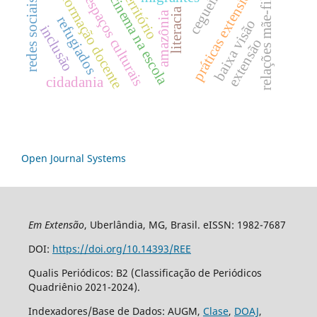
práticas extensionistas
relações mãe-filho
cegueira
território
formação docente
cinema na escola
espaços culturais
redes sociais
literacia
amazônia
refugiados
baixa visão
inclusão
extensão
cidadania
Open Journal Systems
Em Extensão
, Uberlândia, MG, Brasil. eISSN: 1982-7687
DOI:
https://doi.org/10.14393/REE
Qualis Periódicos: B2 (Classificação de Periódicos
Quadriênio 2021-2024).
Indexadores/Base de Dados: AUGM,
Clase
,
DOAJ
,