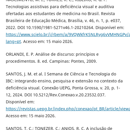
Tecnologias assistivas para deficiência visual e auditiva
ofertadas aos estudantes de medicina no Brasil. Revista
Brasileira de Educação Médica, Brasília, v. 46, n. 1, p. e037,
2022. DOI 10.1590/1981-5271v46.1-20210264. Disponível em:
https://www.scielo.br/j/rbem/a/9VQWkfrK5NLRyg6vVMHNGPv/a
lang=pt
. Acesso em: 15 maio 2026.
ORLANDI, E. P. Análise de discurso: princípios e
procedimentos. 8. ed. Campinas: Pontes, 2009.
SANTOS, J. M. et al. I Semana de Ciência e Tecnologia do
IBC: integrando ensino, pesquisa e extensão no contexto da
deficiência visual. Conexão UEPG, Ponta Grossa, v. 20, p. 1-
12, 2024. DOI 10.5212/Rev.Conexao.v.20.23532.037.
Disponível em:
https://revistas.uepg.br/index.php/conexao/pt_BR/article/view
Acesso em: 15 maio 2026.
SANTOS, T. C.; TONEZER, C.; ANJOS, R. C. A inclusão de