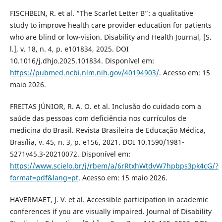
FISCHBEIN, R. et al. “The Scarlet Letter B”: a qualitative
study to improve health care provider education for patients
who are blind or low-vision. Disability and Health Journal, [S.
l.], v. 18, n. 4, p. e101834, 2025. DOI
10.1016/j.dhjo.2025.101834. Disponível em:
https://pubmed.ncbi.nlm.nih.gov/40194903/
. Acesso em: 15
maio 2026.
FREITAS JÚNIOR, R. A. O. et al. Inclusão do cuidado com a
saúde das pessoas com deficiência nos currículos de
medicina do Brasil. Revista Brasileira de Educação Médica,
Brasília, v. 45, n. 3, p. e156, 2021. DOI 10.1590/1981-
5271v45.3-20210072. Disponível em:
https://www.scielo.br/j/rbem/a/6rRtxhWtdvW7hpbps3pk4cG/?
format=pdf&lang=pt
. Acesso em: 15 maio 2026.
HAVERMAET, J. V. et al. Accessible participation in academic
conferences if you are visually impaired. Journal of Disability