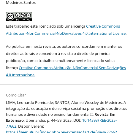
Medeiros Santos
Este trabalho está licenciado sob uma licença
Creative Commons
Attribution-NonCommercial-NoDerivatives 4.0 International License
.
Ao publicarem nesta revista, os autores concordam em manter os
direitos autorais e concedem à revista o direito de primeira
publicação, com o trabalho simultaneamente licenciado sob a
licença
Creative Commons Atribuição-NãoComercial-SemDerivações
4.0 Internacional
.
Como Citar
LIMA, Leonardo Pereira de; SANTOS, Afonso Wescley de Medeiros. A
integração da educação e do serviço social na promoção dos direitos
humanos e diversidade no ensino fundamental II.
Revista Em
Extensão
, Uberlândia, p. 44–59, 2025. DOI:
10.14393/REE-2025-
77662
. Disponível em:
https://seer.ufu.br/index.php/revextensao/article/view/77662
.