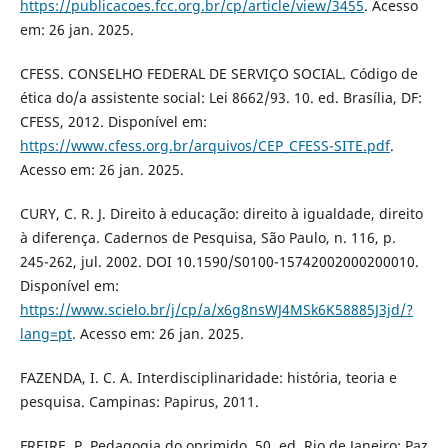
https://publicacoes.fcc.org.br/cp/article/view/3455
. Acesso
em: 26 jan. 2025.
CFESS. CONSELHO FEDERAL DE SERVIÇO SOCIAL. Código de
ética do/a assistente social: Lei 8662/93. 10. ed. Brasília, DF:
CFESS, 2012. Disponível em:
https://www.cfess.org.br/arquivos/CEP_CFESS-SITE.pdf
.
Acesso em: 26 jan. 2025.
CURY, C. R. J. Direito à educação: direito à igualdade, direito
à diferença. Cadernos de Pesquisa, São Paulo, n. 116, p.
245-262, jul. 2002. DOI 10.1590/S0100-15742002000200010.
Disponível em:
https://www.scielo.br/j/cp/a/x6g8nsWJ4MSk6K58885J3jd/?
lang=pt
. Acesso em: 26 jan. 2025.
FAZENDA, I. C. A. Interdisciplinaridade: história, teoria e
pesquisa. Campinas: Papirus, 2011.
FREIRE, P. Pedagogia do oprimido. 50. ed. Rio de Janeiro: Paz