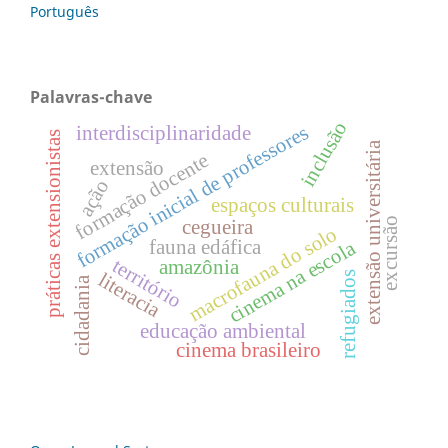
Português
Palavras-chave
inclusão
formação inicial de professores
interdisciplinaridade
práticas extensionistas
extensão universitária
formação docente
extensão
ação
espaços culturais
excursão
cegueira
macrofauna do solo
fauna edáfica
cinema na escola
território
amazônia
literacia
refugiados
cidadania
educação ambiental
cinema brasileiro