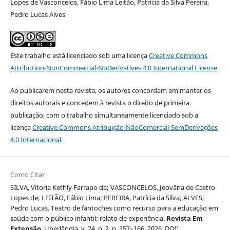
Lopes de Vasconcelos, Fábio Lima Leitão, Patrícia da Silva Pereira,
Pedro Lucas Alves
Este trabalho está licenciado sob uma licença
Creative Commons
Attribution-NonCommercial-NoDerivatives 4.0 International License
.
Ao publicarem nesta revista, os autores concordam em manter os
direitos autorais e concedem à revista o direito de primeira
publicação, com o trabalho simultaneamente licenciado sob a
licença
Creative Commons Atribuição-NãoComercial-SemDerivações
4.0 Internacional
.
Como Citar
SILVA, Vitoria Kethly Farrapo da; VASCONCELOS, Jeovâna de Castro
Lopes de; LEITÃO, Fábio Lima; PEREIRA, Patrícia da Silva; ALVES,
Pedro Lucas. Teatro de fantoches como recurso para a educação em
saúde com o público infantil: relato de experiência.
Revista Em
Extensão
, Uberlândia, v. 24, n. 2, p. 157–166, 2026. DOI: