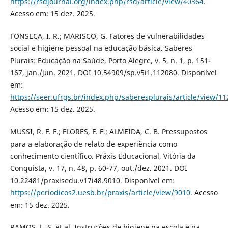
https://rsdjournal.org/index.php/rsd/article/view/40364
.
Acesso em: 15 dez. 2025.
FONSECA, I. R.; MARISCO, G. Fatores de vulnerabilidades
social e higiene pessoal na educação básica. Saberes
Plurais: Educação na Saúde, Porto Alegre, v. 5, n. 1, p. 151-
167, jan./jun. 2021. DOI 10.54909/sp.v5i1.112080. Disponível
em:
https://seer.ufrgs.br/index.php/saberesplurais/article/view/1
Acesso em: 15 dez. 2025.
MUSSI, R. F. F.; FLORES, F. F.; ALMEIDA, C. B. Pressupostos
para a elaboração de relato de experiência como
conhecimento científico. Práxis Educacional, Vitória da
Conquista, v. 17, n. 48, p. 60-77, out./dez. 2021. DOI
10.22481/praxisedu.v17i48.9010. Disponível em:
https://periodicos2.uesb.br/praxis/article/view/9010
. Acesso
em: 15 dez. 2025.
RAMOS, L. S. et al. Instruções de higiene na escola e na