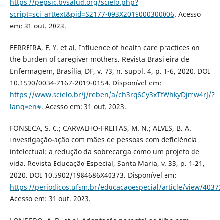
https://pepsic.bvsalud.org/scielo.php?
script=sci_arttext&pid=S2177-093X2019000300006
. Acesso
em: 31 out. 2023.
FERREIRA, F. Y. et al. Influence of health care practices on
the burden of caregiver mothers. Revista Brasileira de
Enfermagem, Brasília, DF, v. 73, n. suppl. 4, p. 1-6, 2020. DOI
10.1590/0034-7167-2019-0154. Disponível em:
https://www.scielo.br/j/reben/a/ch3rq6Cy3xTfWhkyDjmw4rJ/?
lang=en#
. Acesso em: 31 out. 2023.
FONSECA, S. C.; CARVALHO-FREITAS, M. N.; ALVES, B. A.
Investigação-ação com mães de pessoas com deficiência
intelectual: a redução da sobrecarga como um projeto de
vida. Revista Educação Especial, Santa Maria, v. 33, p. 1-21,
2020. DOI 10.5902/1984686X40373. Disponível em:
https://periodicos.ufsm.br/educacaoespecial/article/view/4037
Acesso em: 31 out. 2023.