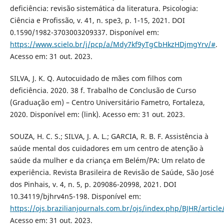
deficiência: revisão sistemática da literatura. Psicologia:
Ciência e Profissão, v. 41, n. spe3, p. 1-15, 2021. DOI
0.1590/1982-3703003209337. Disponível em:
https://www.scielo.br/j/pcp/a/Mdy7kf9yTgCbHkzHDjmgYrv/#
.
Acesso em: 31 out. 2023.
SILVA, J. K. Q. Autocuidado de mães com filhos com
deficiência. 2020. 38 f. Trabalho de Conclusão de Curso
(Graduação em) – Centro Universitário Fametro, Fortaleza,
2020. Disponível em: (link). Acesso em: 31 out. 2023.
SOUZA, H. C. S.; SILVA, J. A. L.; GARCIA, R. B. F. Assistência à
saúde mental dos cuidadores em um centro de atenção à
saúde da mulher e da criança em Belém/PA: Um relato de
experiência. Revista Brasileira de Revisão de Saúde, São José
dos Pinhais, v. 4, n. 5, p. 209086-20998, 2021. DOI
10.34119/bjhrv4n5-198. Disponível em:
https://ojs.brazilianjournals.com.br/ojs/index.php/BJHR/articl
Acesso em: 31 out. 2023.