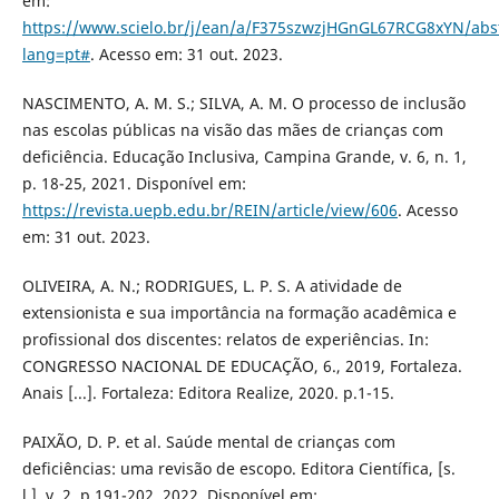
em:
https://www.scielo.br/j/ean/a/F375szwzjHGnGL67RCG8xYN/abst
lang=pt#
. Acesso em: 31 out. 2023.
NASCIMENTO, A. M. S.; SILVA, A. M. O processo de inclusão
nas escolas públicas na visão das mães de crianças com
deficiência. Educação Inclusiva, Campina Grande, v. 6, n. 1,
p. 18-25, 2021. Disponível em:
https://revista.uepb.edu.br/REIN/article/view/606
. Acesso
em: 31 out. 2023.
OLIVEIRA, A. N.; RODRIGUES, L. P. S. A atividade de
extensionista e sua importância na formação acadêmica e
profissional dos discentes: relatos de experiências. In:
CONGRESSO NACIONAL DE EDUCAÇÃO, 6., 2019, Fortaleza.
Anais [...]. Fortaleza: Editora Realize, 2020. p.1-15.
PAIXÃO, D. P. et al. Saúde mental de crianças com
deficiências: uma revisão de escopo. Editora Científica, [s.
l.], v. 2, p.191-202, 2022. Disponível em: