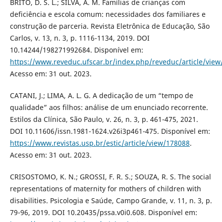
BRITO, D. S. L.; SILVA, A. M. Famílias de crianças com
deficiência e escola comum: necessidades dos familiares e
construção de parceria. Revista Eletrônica de Educação, São
Carlos, v. 13, n. 3, p. 1116-1134, 2019. DOI
10.14244/198271992684. Disponível em:
https://www.reveduc.ufscar.br/index.php/reveduc/article/view
Acesso em: 31 out. 2023.
CATANI, J.; LIMA, A. L. G. A dedicação de um “tempo de
qualidade” aos filhos: análise de um enunciado recorrente.
Estilos da Clínica, São Paulo, v. 26, n. 3, p. 461-475, 2021.
DOI 10.11606/issn.1981-1624.v26i3p461-475. Disponível em:
https://www.revistas.usp.br/estic/article/view/178088
.
Acesso em: 31 out. 2023.
CRISOSTOMO, K. N.; GROSSI, F. R. S.; SOUZA, R. S. The social
representations of maternity for mothers of children with
disabilities. Psicologia e Saúde, Campo Grande, v. 11, n. 3, p.
79-96, 2019. DOI 10.20435/pssa.v0i0.608. Disponível em: