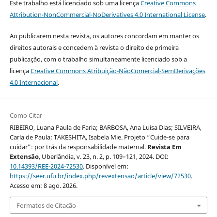
Este trabalho está licenciado sob uma licença
Creative Commons
Attribution-NonCommercial-NoDerivatives 4.0 International License
.
Ao publicarem nesta revista, os autores concordam em manter os
direitos autorais e concedem à revista o direito de primeira
publicação, com o trabalho simultaneamente licenciado sob a
licença
Creative Commons Atribuição-NãoComercial-SemDerivações
4.0 Internacional
.
Como Citar
RIBEIRO, Luana Paula de Faria; BARBOSA, Ana Luisa Dias; SILVEIRA,
Carla de Paula; TAKESHITA, Isabela Mie. Projeto “Cuide-se para
cuidar”: por trás da responsabilidade maternal.
Revista Em
Extensão
, Uberlândia, v. 23, n. 2, p. 109–121, 2024. DOI:
10.14393/REE-2024-72530
. Disponível em:
https://seer.ufu.br/index.php/revextensao/article/view/72530
.
Acesso em: 8 ago. 2026.
Formatos de Citação