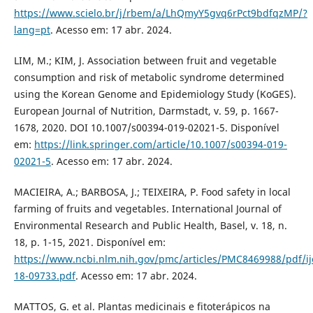
https://www.scielo.br/j/rbem/a/LhQmyY5gvq6rPct9bdfqzMP/?
lang=pt
. Acesso em: 17 abr. 2024.
LIM, M.; KIM, J. Association between fruit and vegetable
consumption and risk of metabolic syndrome determined
using the Korean Genome and Epidemiology Study (KoGES).
European Journal of Nutrition, Darmstadt, v. 59, p. 1667-
1678, 2020. DOI 10.1007/s00394-019-02021-5. Disponível
em:
https://link.springer.com/article/10.1007/s00394-019-
02021-5
. Acesso em: 17 abr. 2024.
MACIEIRA, A.; BARBOSA, J.; TEIXEIRA, P. Food safety in local
farming of fruits and vegetables. International Journal of
Environmental Research and Public Health, Basel, v. 18, n.
18, p. 1-15, 2021. Disponível em:
https://www.ncbi.nlm.nih.gov/pmc/articles/PMC8469988/pdf/ij
18-09733.pdf
. Acesso em: 17 abr. 2024.
MATTOS, G. et al. Plantas medicinais e fitoterápicos na