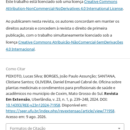
Este trabalho está licenciado sob uma licença
Creative Commons
Attribution-NonCommercial-NoDerivatives 4.0 International License
.
Ao publicarem nesta revista, os autores concordam em manter os
direitos autorais e concedem à revista o direito de primeira
publicação, com o trabalho simultaneamente licenciado sob a
licença
Creative Commons Atribuição-NãoComercial-SemDerivações
4.0 Internacional
.
Como Citar
PEIXOTO, Lucas Silva; BORGES, João Paulo Assunção; SANTANA,
Clistiane Santos; OLIVEIRA, Daniel Emanuel Cabral de. Oficina sobre
plantas medicinais e condimentos para profissionais de saúde e
acadêmicos no município de Coxim, Mato Grosso do Sul.
Revista
Em Extensão
, Uberlândia, v. 23, n. 1, p. 239–248, 2024. DOI:
10.14393/REE-v23n12024-71958
. Disponível em:
https://seer.ufu.br/index.php/revextensao/article/view/71958
.
Acesso em: 9 ago. 2026.
Formatos de Citação