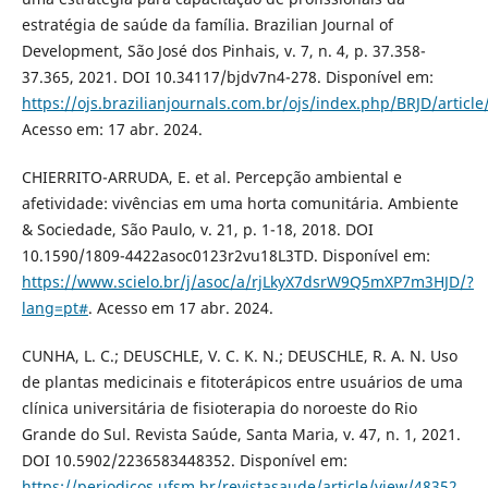
estratégia de saúde da família. Brazilian Journal of
Development, São José dos Pinhais, v. 7, n. 4, p. 37.358-
37.365, 2021. DOI 10.34117/bjdv7n4-278. Disponível em:
https://ojs.brazilianjournals.com.br/ojs/index.php/BRJD/articl
Acesso em: 17 abr. 2024.
CHIERRITO-ARRUDA, E. et al. Percepção ambiental e
afetividade: vivências em uma horta comunitária. Ambiente
& Sociedade, São Paulo, v. 21, p. 1-18, 2018. DOI
10.1590/1809-4422asoc0123r2vu18L3TD. Disponível em:
https://www.scielo.br/j/asoc/a/rjLkyX7dsrW9Q5mXP7m3HJD/?
lang=pt#
. Acesso em 17 abr. 2024.
CUNHA, L. C.; DEUSCHLE, V. C. K. N.; DEUSCHLE, R. A. N. Uso
de plantas medicinais e fitoterápicos entre usuários de uma
clínica universitária de fisioterapia do noroeste do Rio
Grande do Sul. Revista Saúde, Santa Maria, v. 47, n. 1, 2021.
DOI 10.5902/2236583448352. Disponível em:
https://periodicos.ufsm.br/revistasaude/article/view/48352
.