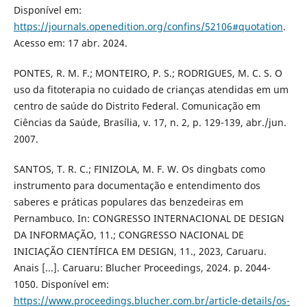
Disponível em:
https://journals.openedition.org/confins/52106#quotation
.
Acesso em: 17 abr. 2024.
PONTES, R. M. F.; MONTEIRO, P. S.; RODRIGUES, M. C. S. O
uso da fitoterapia no cuidado de crianças atendidas em um
centro de saúde do Distrito Federal. Comunicação em
Ciências da Saúde, Brasília, v. 17, n. 2, p. 129-139, abr./jun.
2007.
SANTOS, T. R. C.; FINIZOLA, M. F. W. Os dingbats como
instrumento para documentação e entendimento dos
saberes e práticas populares das benzedeiras em
Pernambuco. In: CONGRESSO INTERNACIONAL DE DESIGN
DA INFORMAÇÃO, 11.; CONGRESSO NACIONAL DE
INICIAÇÃO CIENTÍFICA EM DESIGN, 11., 2023, Caruaru.
Anais [...]. Caruaru: Blucher Proceedings, 2024. p. 2044-
1050. Disponível em:
https://www.proceedings.blucher.com.br/article-details/os-