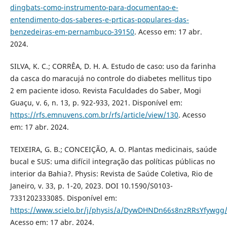
dingbats-como-instrumento-para-documentao-e-
entendimento-dos-saberes-e-prticas-populares-das-
benzedeiras-em-pernambuco-39150
. Acesso em: 17 abr.
2024.
SILVA, K. C.; CORRÊA, D. H. A. Estudo de caso: uso da farinha
da casca do maracujá no controle do diabetes mellitus tipo
2 em paciente idoso. Revista Faculdades do Saber, Mogi
Guaçu, v. 6, n. 13, p. 922-933, 2021. Disponível em:
https://rfs.emnuvens.com.br/rfs/article/view/130
. Acesso
em: 17 abr. 2024.
TEIXEIRA, G. B.; CONCEIÇÃO, A. O. Plantas medicinais, saúde
bucal e SUS: uma difícil integração das políticas públicas no
interior da Bahia?. Physis: Revista de Saúde Coletiva, Rio de
Janeiro, v. 33, p. 1-20, 2023. DOI 10.1590/S0103-
7331202333085. Disponível em:
https://www.scielo.br/j/physis/a/DywDHNDn66s8nzRRsYfywgg
Acesso em: 17 abr. 2024.