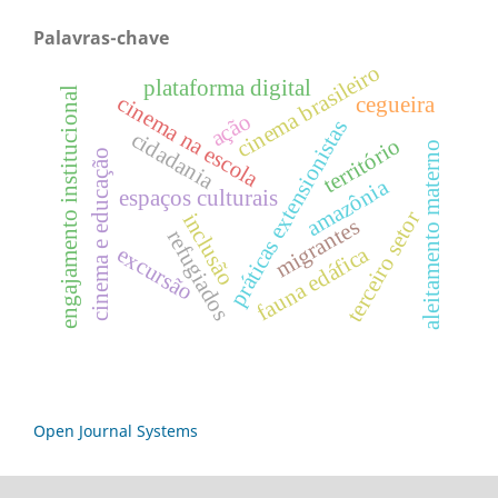
Palavras-chave
cinema brasileiro
plataforma digital
engajamento institucional
cinema na escola
cegueira
ação
práticas extensionistas
cidadania
território
aleitamento materno
cinema e educação
amazônia
espaços culturais
terceiro setor
inclusão
migrantes
refugiados
fauna edáfica
excursão
Open Journal Systems