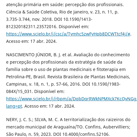
atenção primária em saúde: percepção dos profissionais.
Ciência & Saúde Coletiva, Rio de Janeiro, v. 23, n. 11, p.
3.735-3.744, nov. 2018. DOI 10.1590/1413-
812320182311.23572016. Disponível em:
https://www.scielo.br/j/csc/a/Tymhc5zwFyHpb8DCWTtcf4j/#
.
Acesso em: 17 abr. 2024.
NASCIMENTO JÚNIOR, B. J. et al. Avaliação do conhecimento
e percepção dos profissionais da estratégia de saúde da
família sobre o uso de plantas medicinais e fitoterapia em
Petrolina-PE, Brasil. Revista Brasileira de Plantas Medicinais,
Campinas, v. 18, n. 1, p. 57-66, 2016. DOI 10.1590/1983-
084X/15_031. Disponível em:
https://www.scielo.br/j/rbpm/a/DqbDqrRWkNPMXck7KcQvNGg/
lang=pt
. Acesso em: 17 abr. 2024.
NERY, J. C. S.; SILVA, M. C. A territorialização dos raizeiros do
mercado municipal de Araguaína/TO. Confins, Aubervilliers;
São Paulo, n. 59, 2023. DOI 10.4000/confins.52106.