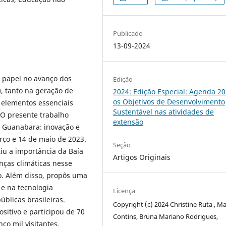
Publicado
13-09-2024
papel no avanço dos
Edição
, tanto na geração de
2024: Edição Especial: Agenda 20
os Objetivos de Desenvolvimento
 elementos essenciais
Sustentável nas atividades de
. O presente trabalho
extensão
e Guanabara: inovação e
rço e 14 de maio de 2023.
Seção
tiu a importância da Baía
Artigos Originais
ças climáticas nesse
o. Além disso, propôs uma
e na tecnologia
Licença
úblicas brasileiras.
Copyright (c) 2024 Christine Ruta , M
ositivo e participou de 70
Contins, Bruna Mariano Rodrigues,
nco mil visitantes,