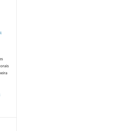
a
-
es
orais
meira
-