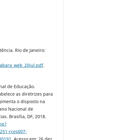
ência. Rio de Janeiro:
anabara_web_20jul.pdf
.
nal de Educação.
belece as diretrizes para
gimenta o disposto na
lano Nacional de
s. Brasília, DF, 2018.
php?
251-rces007-
30192
. Acesso em: 26 dez.