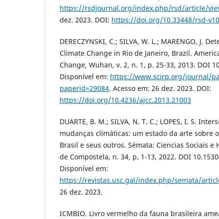
https://rsdjournal.org/index.php/rsd/article/vi
dez. 2023. DOI:
https://doi.org/10.33448/rsd-v1
DERECZYNSKI, C.; SILVA, W. L.; MARENGO, J. Dete
Climate Change in Rio de Janeiro, Brazil. Americ
Change, Wuhan, v. 2, n. 1, p. 25-33, 2013. DOI 1
Disponível em:
https://www.scirp.org/journal/p
paperid=29084
. Acesso em: 26 dez. 2023. DOI:
https://doi.org/10.4236/ajcc.2013.21003
DUARTE, B. M.; SILVA, N. T. C.; LOPES, I. S. Inter
mudanças climáticas: um estado da arte sobre 
Brasil e seus outros. Sémata: Ciencias Sociais 
de Compostela, n. 34, p. 1-13, 2022. DOI 10.153
Disponível em:
https://revistas.usc.gal/index.php/semata/artic
26 dez. 2023.
ICMBIO. Livro vermelho da fauna brasileira ame