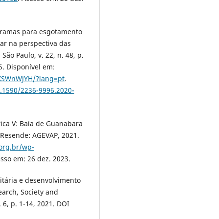
rogramas para esgotamento
har na perspectiva das
ão Paulo, v. 22, n. 48, p.
. Disponível em:
QXSWnWJYH/?lang=pt
.
0.1590/2236-9996.2020-
áfica V: Baía de Guanabara
 Resende: AGEVAP, 2021.
org.br/wp-
esso em: 26 dez. 2023.
tária e desenvolvimento
earch, Society and
6, p. 1-14, 2021. DOI