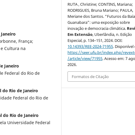
RUTA , Christine; CONTINS, Mariana;
RODRIGUES, Bruna Mariano; PAULA,
Meriane dos Santos. “Futuros da Baía
Guanabara”: uma exposição sobre
inovação e democracia climática.
Rev
 Janeiro
Em Extensão
, Uberlândia, n. Edição
Especial, p. 134–151, 2024. DOI:
orbonne, França;
10.14393/REE-2024-71955
. Disponível
e Cultura na
https://seer.ufu.br/index.php/revex
/article/view/71955
. Acesso em: 7 ago
2026.
e Janeiro
de Federal do Rio de
Formatos de Citação
 do Rio de Janeiro
idade Federal do Rio de
l do Rio de Janeiro
ela Universidade Federal