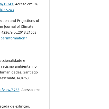
ew/15243
. Acesso em: 26
0i6.15243
ction and Projections of
an Journal of Climate
0.4236/ajcc.2013.21003.
aperinformation?
seccionalidade e
o racismo ambiental no
e Humanidades, Santiago
04/semata.34.8763.
le/view/8763
. Acesso em:
açada de extinção.