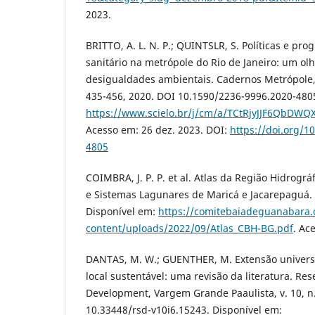
2023.
BRITTO, A. L. N. P.; QUINTSLR, S. Políticas e p
sanitário na metrópole do Rio de Janeiro: um ol
desigualdades ambientais. Cadernos Metrópole, S
435-456, 2020. DOI 10.1590/2236-9996.2020-4805
https://www.scielo.br/j/cm/a/TCtRjyJJF6QbDW
Acesso em: 26 dez. 2023. DOI:
https://doi.org/1
4805
COIMBRA, J. P. P. et al. Atlas da Região Hidrogr
e Sistemas Lagunares de Maricá e Jacarepaguá.
Disponível em:
https://comitebaiadeguanabara.
content/uploads/2022/09/Atlas_CBH-BG.pdf
. Ac
DANTAS, M. W.; GUENTHER, M. Extensão universi
local sustentável: uma revisão da literatura. Res
Development, Vargem Grande Paaulista, v. 10, n. 
10.33448/rsd-v10i6.15243. Disponível em: