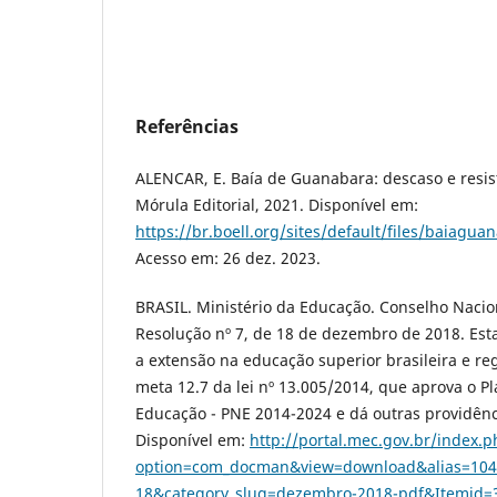
Referências
ALENCAR, E. Baía de Guanabara: descaso e resist
Mórula Editorial, 2021. Disponível em:
https://br.boell.org/sites/default/files/baiagu
Acesso em: 26 dez. 2023.
BRASIL. Ministério da Educação. Conselho Nacio
Resolução nº 7, de 18 de dezembro de 2018. Esta
a extensão na educação superior brasileira e re
meta 12.7 da lei nº 13.005/2014, que aprova o P
Educação - PNE 2014-2024 e dá outras providência
Disponível em:
http://portal.mec.gov.br/index.
option=com_docman&view=download&alias=104
18&category_slug=dezembro-2018-pdf&Itemid=