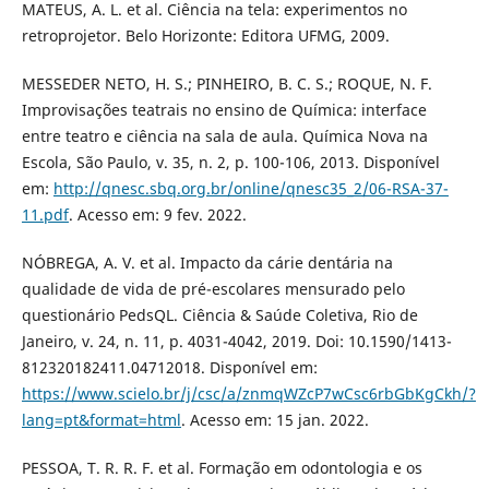
MATEUS, A. L. et al. Ciência na tela: experimentos no
retroprojetor. Belo Horizonte: Editora UFMG, 2009.
MESSEDER NETO, H. S.; PINHEIRO, B. C. S.; ROQUE, N. F.
Improvisações teatrais no ensino de Química: interface
entre teatro e ciência na sala de aula. Química Nova na
Escola, São Paulo, v. 35, n. 2, p. 100-106, 2013. Disponível
em:
http://qnesc.sbq.org.br/online/qnesc35_2/06-RSA-37-
11.pdf
. Acesso em: 9 fev. 2022.
NÓBREGA, A. V. et al. Impacto da cárie dentária na
qualidade de vida de pré-escolares mensurado pelo
questionário PedsQL. Ciência & Saúde Coletiva, Rio de
Janeiro, v. 24, n. 11, p. 4031-4042, 2019. Doi: 10.1590/1413-
812320182411.04712018. Disponível em:
https://www.scielo.br/j/csc/a/znmqWZcP7wCsc6rbGbKgCkh/?
lang=pt&format=html
. Acesso em: 15 jan. 2022.
PESSOA, T. R. R. F. et al. Formação em odontologia e os