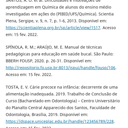
SANTOS, A. O. et al. Dificuldades e motivações de
aprendizagem em Química de alunos do ensino médio
investigadas em ações do (PIBID/UFS/Química). Scientia
Plena, Sergipe, v. 9, n. 7, p. 1-6, 2013. Disponível em:
https://scientiaplena.org.br/sp/article/view/1517
. Acesso
em: 15 fev. 2022.
SPÍNOLA, R. M.; ARAÚJO, M. E. Manual de técnicas
pedagógicas para educação em saúde bucal. São Paulo:
BBERH FOUSP, 2020. p. 26-31. Disponível em:
http://repositorio.fo.usp.br:8013/jspui/handle/fousp/106
.
Acesso em: 15 fev. 2022.
TOSTA, E. V. Cárie precoce na infância: decorrente de uma
alimentação inadequada. 2019. Trabalho de Conclusão de
Curso (Bacharelado em Odontologia) – Centro Universitário
do Planalto Central Apparecido dos Santos, Faculdade de
Odontologia, Brasília, 2019. Disponível em:
https://dspace.uniceplac.edu.br/handle/123456789/228
.