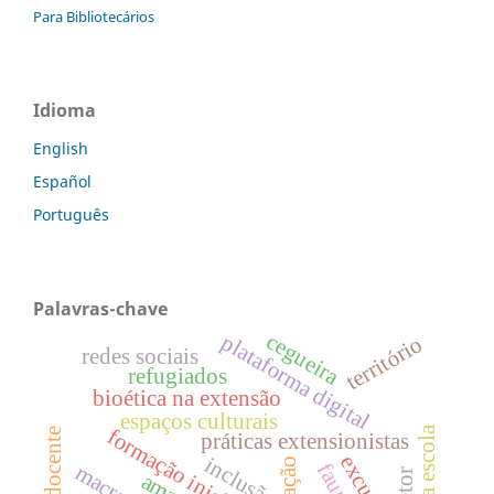
Para Bibliotecários
Idioma
English
Español
Português
Palavras-chave
cegueira
plataforma digital
território
redes sociais
refugiados
bioética na extensão
espaços culturais
práticas extensionistas
excursão
ação