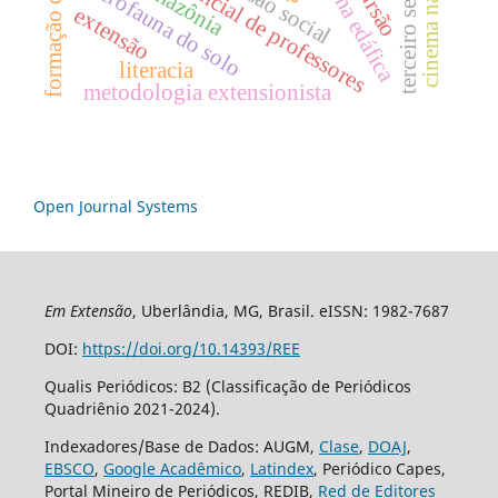
cinema na escola
formação inicial de professores
formação docente
inclusão social
fauna edáfica
macrofauna do solo
terceiro setor
amazônia
extensão
literacia
metodologia extensionista
Open Journal Systems
Em Extensão
, Uberlândia, MG, Brasil. eISSN: 1982-7687
DOI:
https://doi.org/10.14393/REE
Qualis Periódicos: B2 (Classificação de Periódicos
Quadriênio 2021-2024).
Indexadores/Base de Dados: AUGM,
Clase
,
DOAJ
,
EBSCO
,
Google Acadêmico
,
Latindex
, Periódico Capes,
Portal Mineiro de Periódicos, REDIB,
Red de Editores