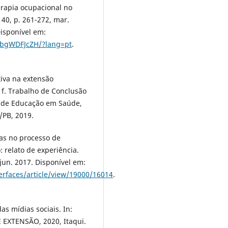
erapia ocupacional no
. 40, p. 261-272, mar.
isponível em:
VnbgWDFJcZH/?lang=pt
.
tiva na extensão
2 f. Trabalho de Conclusão
 de Educação em Saúde,
/PB, 2019.
cas no processo de
 relato de experiência.
/jun. 2017. Disponível em:
terfaces/article/view/19000/16014
.
as mídias sociais. In:
EXTENSÃO, 2020, Itaqui.