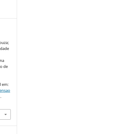
ouza;
idade
 na
to de
l em:
tensao
.