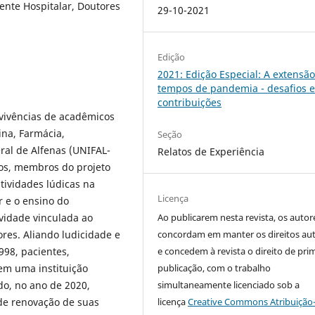
ente Hospitalar, Doutores
29-10-2021
Edição
2021: Edição Especial: A extensã
tempos de pandemia - desafios 
contribuições
 vivências de acadêmicos
na, Farmácia,
Seção
ral de Alfenas (UNIFAL-
Relatos de Experiência
os, membros do projeto
ividades lúdicas na
Licença
 e o ensino do
ividade vinculada ao
Ao publicarem nesta revista, os autor
res. Aliando ludicidade e
concordam em manter os direitos aut
998, pacientes,
e concedem à revista o direito de pri
 em uma instituição
publicação, com o trabalho
o, no ano de 2020,
simultaneamente licenciado sob a
 de renovação de suas
licença
Creative Commons Atribuição