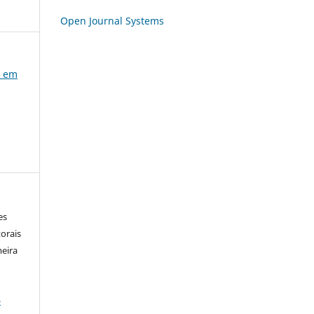
Open Journal Systems
o em
e
es
orais
meira
-