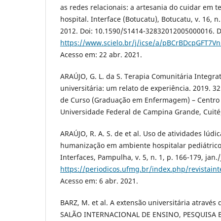
as redes relacionais: a artesania do cuidar em t
hospital. Interface (Botucatu), Botucatu, v. 16, n
2012. Doi: 10.1590/S1414-32832012005000016. D
https://www.scielo.br/j/icse/a/pBCrBDcpGFT7
Acesso em: 22 abr. 2021.
ARAÚJO, G. L. da S. Terapia Comunitária Integra
universitária: um relato de experiência. 2019. 3
de Curso (Graduação em Enfermagem) – Centro
Universidade Federal de Campina Grande, Cuité
ARAÚJO, R. A. S. de et al. Uso de atividades lúdi
humanização em ambiente hospitalar pediátrico:
Interfaces, Pampulha, v. 5, n. 1, p. 166-179, jan.
https://periodicos.ufmg.br/index.php/revistain
Acesso em: 6 abr. 2021.
BARZ, M. et al. A extensão universitária através d
SALÃO INTERNACIONAL DE ENSINO, PESQUISA E 