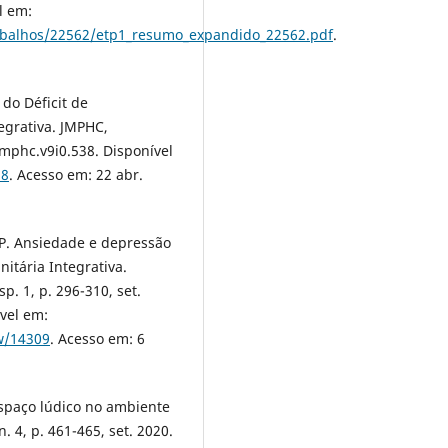
l em:
rabalhos/22562/etp1_resumo_expandido_22562.pdf
.
 do Déficit de
egrativa. JMPHC,
/jmphc.v9i0.538. Disponível
38
. Acesso em: 22 abr.
. P. Ansiedade e depressão
itária Integrativa.
p. 1, p. 296-310, set.
ível em:
ew/14309
. Acesso em: 6
spaço lúdico no ambiente
n. 4, p. 461-465, set. 2020.