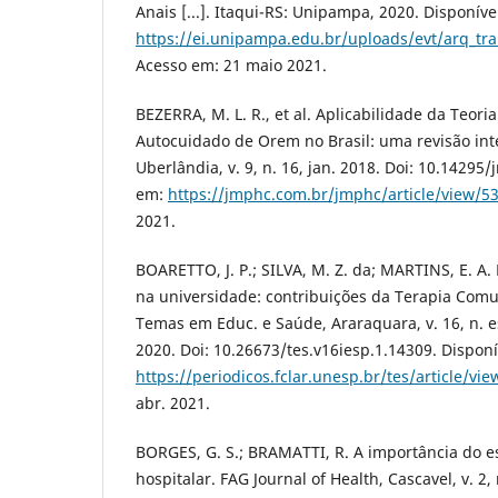
Anais [...]. Itaqui-RS: Unipampa, 2020. Disponíve
https://ei.unipampa.edu.br/uploads/evt/arq_t
Acesso em: 21 maio 2021.
BEZERRA, M. L. R., et al. Aplicabilidade da Teoria
Autocuidado de Orem no Brasil: uma revisão int
Uberlândia, v. 9, n. 16, jan. 2018. Doi: 10.14295
em:
https://jmphc.com.br/jmphc/article/view/5
2021.
BOARETTO, J. P.; SILVA, M. Z. da; MARTINS, E. A
na universidade: contribuições da Terapia Comun
Temas em Educ. e Saúde, Araraquara, v. 16, n. es
2020. Doi: 10.26673/tes.v16iesp.1.14309. Dispon
https://periodicos.fclar.unesp.br/tes/article/vi
abr. 2021.
BORGES, G. S.; BRAMATTI, R. A importância do e
hospitalar. FAG Journal of Health, Cascavel, v. 2, 