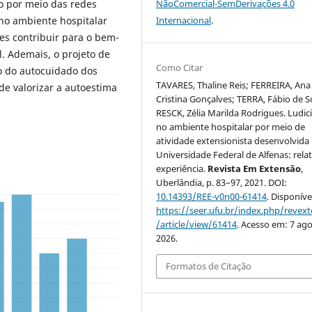
o por meio das redes
NãoComercial-SemDerivações 4.0
 no ambiente hospitalar
Internacional
.
es contribuir para o bem-
. Ademais, o projeto de
Como Citar
o do autocuidado dos
TAVARES, Thaline Reis; FERREIRA, Ana
e valorizar a autoestima
Cristina Gonçalves; TERRA, Fábio de S
RESCK, Zélia Marilda Rodrigues. Ludic
no ambiente hospitalar por meio de
atividade extensionista desenvolvida
Universidade Federal de Alfenas: rela
experiência.
Revista Em Extensão
,
Uberlândia, p. 83–97, 2021. DOI:
10.14393/REE-v0n00-61414
. Disponíve
https://seer.ufu.br/index.php/revex
/article/view/61414
. Acesso em: 7 ago
2026.
Formatos de Citação