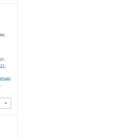
in;
137–
21-
tensao
.