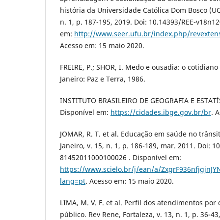
história da Universidade Católica Dom Bosco (UC
n. 1, p. 187-195, 2019. Doi: 10.14393/REE-v18n1
em:
http://www.seer.ufu.br/index.php/revexten
Acesso em: 15 maio 2020.
FREIRE, P.; SHOR, I. Medo e ousadia: o cotidiano
Janeiro: Paz e Terra, 1986.
INSTITUTO BRASILEIRO DE GEOGRAFIA E ESTATÍST
Disponível em:
https://cidades.ibge.gov.br/br
. 
JOMAR, R. T. et al. Educação em saúde no trânsi
Janeiro, v. 15, n. 1, p. 186-189, mar. 2011. Doi: 
81452011000100026 . Disponível em:
https://www.scielo.br/j/ean/a/ZxgrF936nfjgjnJY
lang=pt
. Acesso em: 15 maio 2020.
LIMA, M. V. F. et al. Perfil dos atendimentos po
público. Rev Rene, Fortaleza, v. 13, n. 1, p. 36-4