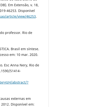
DB). Em Extensão, v. 18,
2019-46253. Disponível
sao/article/view/46253
.
 do professor. Rio de
ICA. Brasil em síntese.
Acesso em: 10 mar. 2020.
to. Esc Anna Nery, Rio de
10.1590/S1414-
NxryJzH/abstract/?
r causas externas em
3, 2012. Disponível em: