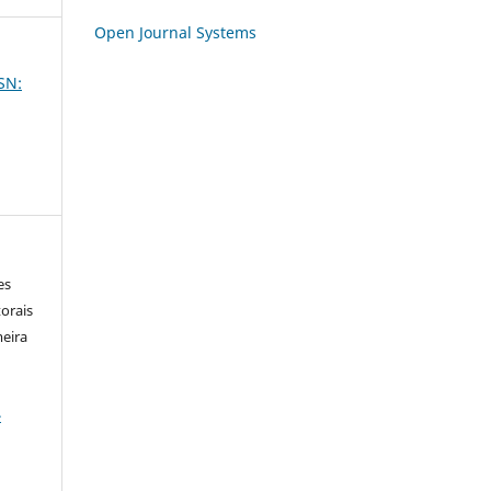
Open Journal Systems
SSN:
es
orais
meira
-