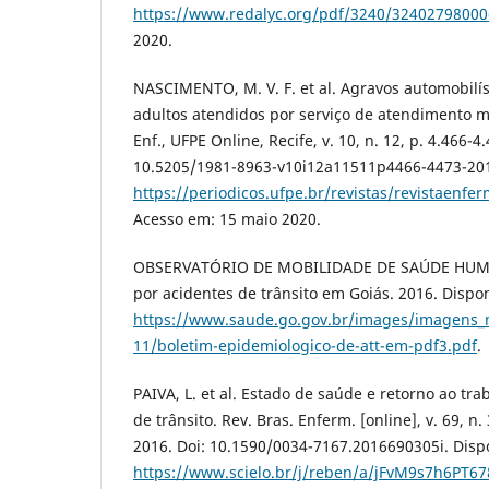
https://www.redalyc.org/pdf/3240/32402798000
2020.
NASCIMENTO, M. V. F. et al. Agravos automobil
adultos atendidos por serviço de atendimento m
Enf., UFPE Online, Recife, v. 10, n. 12, p. 4.466-4
10.5205/1981-8963-v10i12a11511p4466-4473-201
https://periodicos.ufpe.br/revistas/revistaenf
Acesso em: 15 maio 2020.
OBSERVATÓRIO DE MOBILIDADE DE SAÚDE HUMA
por acidentes de trânsito em Goiás. 2016. Dispo
https://www.saude.go.gov.br/images/imagens_
11/boletim-epidemiologico-de-att-em-pdf3.pdf
.
PAIVA, L. et al. Estado de saúde e retorno ao tr
de trânsito. Rev. Bras. Enferm. [online], v. 69, n.
2016. Doi: 10.1590/0034-7167.2016690305i. Disp
https://www.scielo.br/j/reben/a/jFvM9s7h6PT67