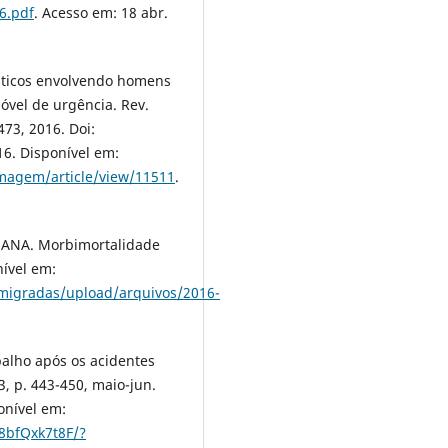
6.pdf
. Acesso em: 18 abr.
ísticos envolvendo homens
óvel de urgência. Rev.
.473, 2016. Doi:
6. Disponível em:
ermagem/article/view/11511
.
NA. Morbimortalidade
nível em:
migradas/upload/arquivos/2016-
abalho após os acidentes
 3, p. 443-450, maio-jun.
onível em:
8bfQxk7t8F/?