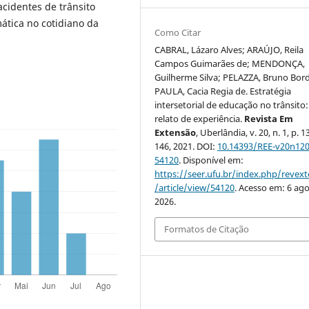
cidentes de trânsito
mática no cotidiano da
Como Citar
CABRAL, Lázaro Alves; ARAÚJO, Reila
Campos Guimarães de; MENDONÇA,
Guilherme Silva; PELAZZA, Bruno Bord
PAULA, Cacia Regia de. Estratégia
intersetorial de educação no trânsito:
relato de experiência.
Revista Em
Extensão
, Uberlândia, v. 20, n. 1, p. 
146, 2021. DOI:
10.14393/REE-v20n120
54120
. Disponível em:
https://seer.ufu.br/index.php/revex
/article/view/54120
. Acesso em: 6 ago
2026.
Formatos de Citação