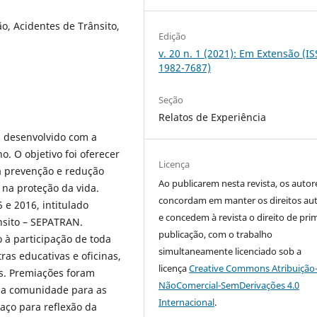
o, Acidentes de Trânsito,
Edição
v. 20 n. 1 (2021): Em Extensão (I
1982-7687)
Seção
Relatos de Experiência
oi desenvolvido com a
 O objetivo foi oferecer
Licença
à prevenção e redução
Ao publicarem nesta revista, os autor
 na proteção da vida.
concordam em manter os direitos aut
 e 2016, intitulado
e concedem à revista o direito de pri
nsito – SEPATRAN.
publicação, com o trabalho
o à participação de toda
simultaneamente licenciado sob a
ras educativas e oficinas,
licença
Creative Commons Atribuição
as. Premiações foram
NãoComercial-SemDerivações 4.0
a comunidade para as
Internacional
.
paço para reflexão da