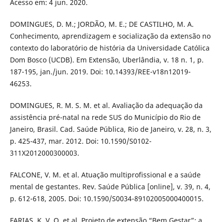
Acesso em: 4 jun. 2020.
DOMINGUES, D. M.; JORDÃO, M. E.; DE CASTILHO, M. A.
Conhecimento, aprendizagem e socialização da extensão no
contexto do laboratório de história da Universidade Católica
Dom Bosco (UCDB). Em Extensão, Uberlândia, v. 18 n. 1, p.
187-195, jan./jun. 2019. Doi: 10.14393/REE-v18n12019-
46253.
DOMINGUES, R. M. S. M. et al. Avaliação da adequação da
assistência pré-natal na rede SUS do Município do Rio de
Janeiro, Brasil. Cad. Saúde Pública, Rio de Janeiro, v. 28, n. 3,
p. 425-437, mar. 2012. Doi: 10.1590/S0102-
311X2012000300003.
FALCONE, V. M. et al. Atuação multiprofissional e a saúde
mental de gestantes. Rev. Saúde Pública [online], v. 39, n. 4,
p. 612-618, 2005. Doi: 10.1590/S0034-89102005000400015.
FARIAS, K. V. O. et al. Projeto de extensão “Bem Gestar”: a