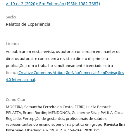
v. 19 n. 2 (2020): Em Extensão (ISSN: 1982-7687)
Seção
Relatos de Experiência
Licença
Ao publicarem nesta revista, os autores concordam em manter os
direitos autorais e concedem à revista o direito de primeira
publicação, com o trabalho simultaneamente licenciado sob a
licença
Creative Commons Atribuição-NãoComercial-SemDerivações
4.0 Internacional
.
Como Citar
MOREIRA, Samantha Ferreira da Costa; FERRI, Lucila Pessuti;
PELAZZA, Bruno Bordin; MENDONCA, Guilherme Silva; PAULA, Cacia
Regia de. Percepção de gestantes, profissionais de saúde e
representantes do ensino superior na prática em grupo.
Revista Em
Extensão
, Uberlândia, v. 19, n. 2, p. 154–166, 2020. DOI: