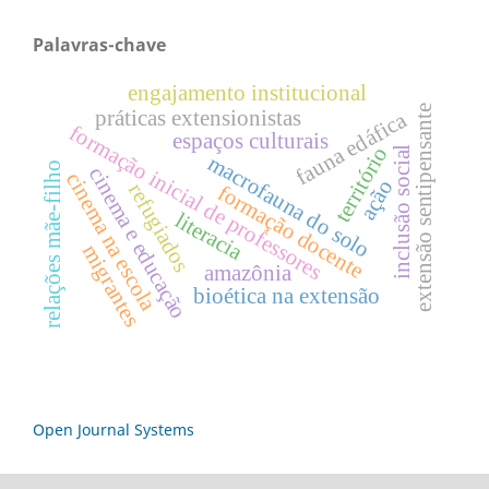
Palavras-chave
engajamento institucional
extensão sentipensante
práticas extensionistas
fauna edáfica
formação inicial de professores
espaços culturais
território
inclusão social
macrofauna do solo
relações mãe-filho
cinema e educação
cinema na escola
ação
refugiados
formação docente
literacia
migrantes
amazônia
bioética na extensão
Open Journal Systems