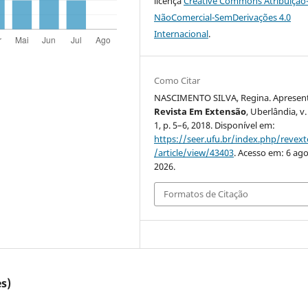
licença
Creative Commons Atribuição
NãoComercial-SemDerivações 4.0
Internacional
.
Como Citar
NASCIMENTO SILVA, Regina. Apresen
Revista Em Extensão
, Uberlândia, v.
1, p. 5–6, 2018. Disponível em:
https://seer.ufu.br/index.php/revex
/article/view/43403
. Acesso em: 6 ago
2026.
Formatos de Citação
s)