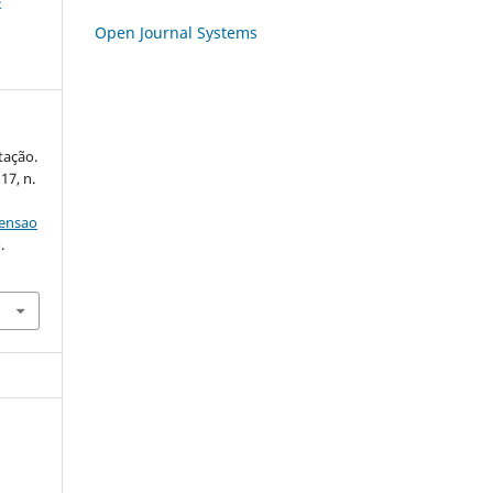
-
Open Journal Systems
tação.
 17, n.
tensao
.