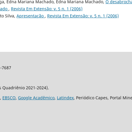
enga, Edna Mariana Machado, Edna Mariana Machado,
O desabroch
izado
,
Revista Em Extensão: v. 5 n. 1 (2006)
o Silva,
Apresentação
,
Revista Em Extensão: v. 5 n. 1 (2006)
2-7687
os Quadriênio 2021-2024).
,
EBSCO
,
Google Acadêmico
,
Latindex
, Periódico Capes, Portal Min