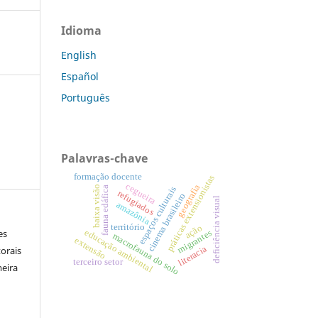
Idioma
English
Español
Português
Palavras-chave
formação docente
práticas extensionistas
cegueira
geografia
baixa visão
fauna edáfica
espaços culturais
refugiados
cinema brasileiro
deficiência visual
amazônia
território
ação
educação ambiental
es
migrantes
macrofauna do solo
extensão
literacia
orais
terceiro setor
meira