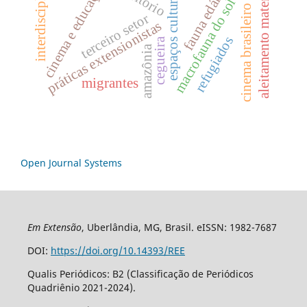
interdisciplinaridade
fauna edáfica
cinema e educação
aleitamento materno
espaços culturais
macrofauna do solo
cinema brasileiro
terceiro setor
práticas extensionistas
refugiados
cegueira
amazônia
migrantes
Open Journal Systems
Em Extensão
, Uberlândia, MG, Brasil. eISSN: 1982-7687
DOI:
https://doi.org/10.14393/REE
Qualis Periódicos: B2 (Classificação de Periódicos
Quadriênio 2021-2024).