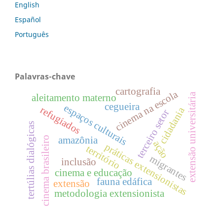
English
Español
Português
Palavras-chave
cartografia
cinema na escola
extensão universitária
aleitamento materno
cegueira
espaços culturais
refugiados
cidadania
terceiro setor
tertúlias dialógicas
cinema brasileiro
amazônia
ação
práticas extensionistas
território
migrantes
inclusão
cinema e educação
fauna edáfica
extensão
metodologia extensionista