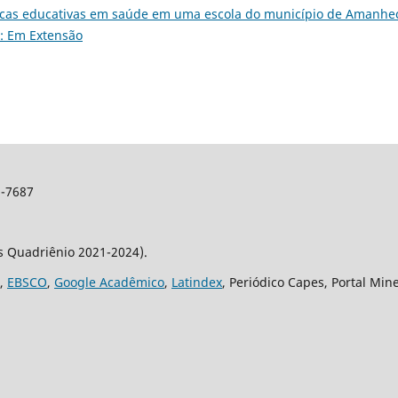
icas educativas em saúde em uma escola do município de Amanhe
): Em Extensão
2-7687
os Quadriênio 2021-2024).
,
EBSCO
,
Google Acadêmico
,
Latindex
, Periódico Capes, Portal Min