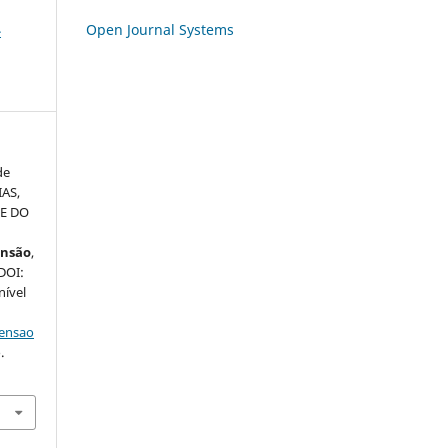
Open Journal Systems
-
de
IAS,
DE DO
ensão
,
 DOI:
nível
tensao
.