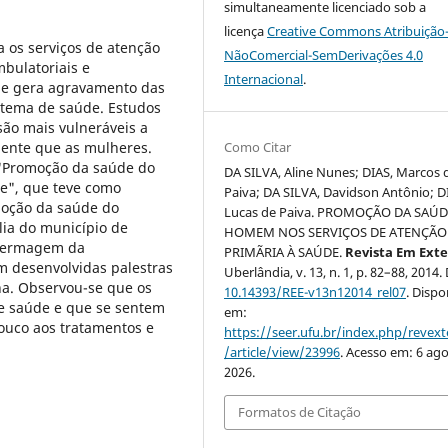
simultaneamente licenciado sob a
licença
Creative Commons Atribuição
 os serviços de atenção
NãoComercial-SemDerivações 4.0
bulatoriais e
Internacional
.
que gera agravamento das
stema de saúde. Estudos
o mais vulneráveis a
ente que as mulheres.
Como Citar
o "Promoção da saúde do
DA SILVA, Aline Nunes; DIAS, Marcos 
e", que teve como
Paiva; DA SILVA, Davidson Antônio; D
moção da saúde do
Lucas de Paiva. PROMOÇÃO DA SAÚ
ia do município de
HOMEM NOS SERVIÇOS DE ATENÇÃO
nfermagem da
PRIMÃRIA À SAÚDE.
Revista Em Ext
m desenvolvidas palestras
Uberlândia, v. 13, n. 1, p. 82–88, 2014.
na. Observou-se que os
10.14393/REE-v13n12014_rel07
. Dispo
de saúde e que se sentem
em:
pouco aos tratamentos e
https://seer.ufu.br/index.php/revex
/article/view/23996
. Acesso em: 6 ago
2026.
Formatos de Citação