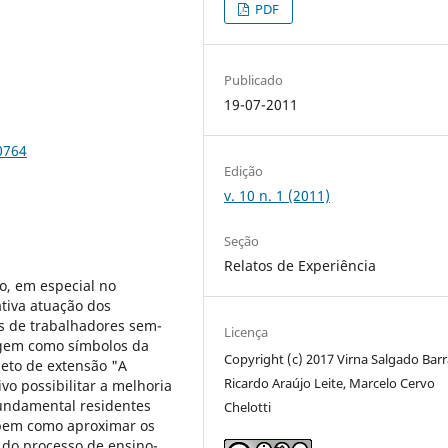
PDF
Publicado
19-07-2011
0764
Edição
v. 10 n. 1 (2011)
Seção
Relatos de Experiência
o, em especial no
ativa atuação dos
 de trabalhadores sem-
Licença
agem como símbolos da
Copyright (c) 2017 Virna Salgado Barr
jeto de extensão "A
Ricardo Araújo Leite, Marcelo Cervo
o possibilitar a melhoria
fundamental residentes
Chelotti
bem como aproximar os
s do processo de ensino-