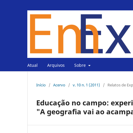
Atual
Arquivos
Sobre
Início
/
Acervo
/
v. 10 n. 1 (2011)
/
Relatos de Exp
Educação no campo: experiê
"A geografia vai ao acam