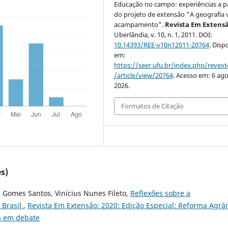
Educação no campo: experiências a pa
do projeto de extensão "A geografia 
acampamento".
Revista Em Extens
Uberlândia, v. 10, n. 1, 2011. DOI:
10.14393/REE-v10n12011-20764
. Disp
em:
https://seer.ufu.br/index.php/revex
/article/view/20764
. Acesso em: 6 ago
2026.
Formatos de Citação
s)
a Gomes Santos, Vinícius Nunes Fileto,
Reflexões sobre a
o Brasil
,
Revista Em Extensão: 2020: Edição Especial: Reforma Agrár
a em debate