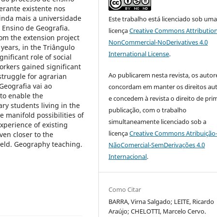
erante existente nos
nda mais a universidade
Este trabalho está licenciado sob um
Ensino de Geografia.
licença
Creative Commons Attribution
om the extension project
NonCommercial-NoDerivatives 4.0
ears, in the Triângulo
International License
.
gnificant role of social
orkers gained significant
Ao publicarem nesta revista, os autor
truggle for agrarian
 Geografia vai ao
concordam em manter os direitos aut
to enable the
e concedem à revista o direito de pri
y students living in the
publicação, com o trabalho
e manifold possibilities of
simultaneamente licenciado sob a
xperience of existing
licença
Creative Commons Atribuição
ven closer to the
ield. Geography teaching.
NãoComercial-SemDerivações 4.0
Internacional
.
Como Citar
BARRA, Virna Salgado; LEITE, Ricardo
Araújo; CHELOTTI, Marcelo Cervo.