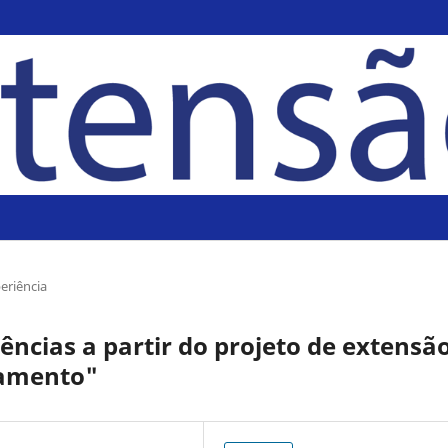
eriência
ncias a partir do projeto de extensã
pamento"