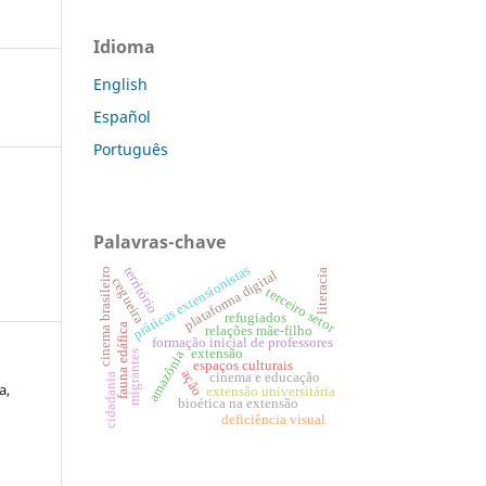
Idioma
English
Español
Português
Palavras-chave
práticas extensionistas
território
cinema brasileiro
literacia
plataforma digital
cegueira
terceiro setor
refugiados
fauna edáfica
relações mãe-filho
formação inicial de professores
extensão
amazônia
migrantes
espaços culturais
ação
cinema e educação
cidadania
a,
extensão universitária
bioética na extensão
deficiência visual