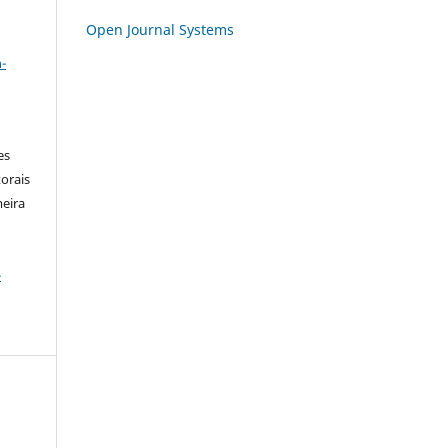
Open Journal Systems
a
-
es
orais
meira
-