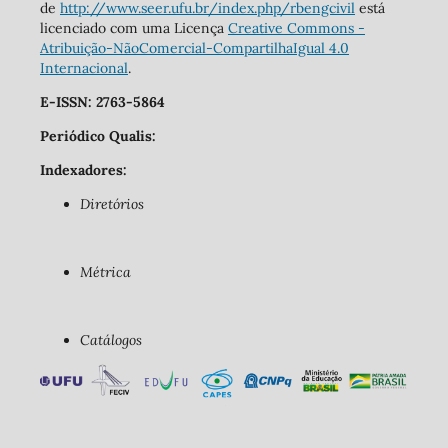
de
http://www.seer.ufu.br/index.php/rbengcivil
está
licenciado com uma Licença
Creative Commons -
Atribuição-NãoComercial-CompartilhaIgual 4.0
Internacional
.
E-ISSN: 2763-5864
Periódico Qualis:
Indexadores:
Diretórios
Métrica
Catálogos