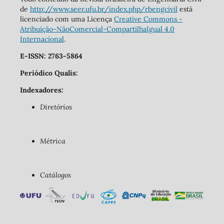
de
http://www.seer.ufu.br/index.php/rbengcivil
está
licenciado com uma Licença
Creative Commons -
Atribuição-NãoComercial-CompartilhaIgual 4.0
Internacional
.
E-ISSN: 2763-5864
Periódico Qualis:
Indexadores:
Diretórios
Métrica
Catálogos