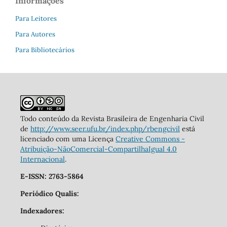
Informações
Para Leitores
Para Autores
Para Bibliotecários
Todo conteúdo da Revista Brasileira de Engenharia Civil
de
http://www.seer.ufu.br/index.php/rbengcivil
está
licenciado com uma Licença
Creative Commons -
Atribuição-NãoComercial-CompartilhaIgual 4.0
Internacional
.
E-ISSN: 2763-5864
Periódico Qualis:
Indexadores: