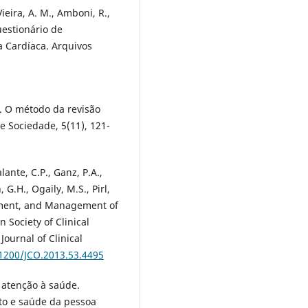
 Vieira, A. M., Amboni, R.,
uestionário de
 Cardíaca. Arquivos
). O método da revisão
e Sociedade, 5(11), 121-
alante, C.P., Ganz, P.A.,
, G.H., Ogaily, M.S., Pirl,
ssment, and Management of
 Society of Clinical
Journal of Clinical
.1200/JCO.2013.53.4495
e atenção à saúde.
to e saúde da pessoa