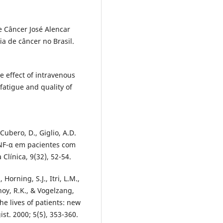
de Câncer José Alencar
ia de câncer no Brasil.
he effect of intravenous
atigue and quality of
Cubero, D., Giglio, A.D.
NF-α em pacientes com
Clínica, 9(32), 52-54.
 Horning, S.J., Itri, L.M.,
noy, R.K., & Vogelzang,
he lives of patients: new
st. 2000; 5(5), 353-360.