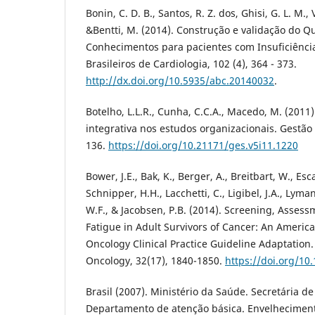
Bonin, C. D. B., Santos, R. Z. dos, Ghisi, G. L. M.,
&Bentti, M. (2014). Construção e validação do Q
Conhecimentos para pacientes com Insuficiência
Brasileiros de Cardiologia, 102 (4), 364 - 373.
http://dx.doi.org/10.5935/abc.20140032
.
Botelho, L.L.R., Cunha, C.C.A., Macedo, M. (2011
integrativa nos estudos organizacionais. Gestão 
136.
https://doi.org/10.21171/ges.v5i11.1220
Bower, J.E., Bak, K., Berger, A., Breitbart, W., Esc
Schnipper, H.H., Lacchetti, C., Ligibel, J.A., Lyman
W.F., & Jacobsen, P.B. (2014). Screening, Asse
Fatigue in Adult Survivors of Cancer: An American
Oncology Clinical Practice Guideline Adaptation. 
Oncology, 32(17), 1840-1850.
https://doi.org/10
Brasil (2007). Ministério da Saúde. Secretária d
Departamento de atenção básica. Envelhecimen