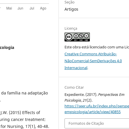
Seção
Artigos
Licença
Este obra está licenciado com uma Li
icologia
Creative Commons Atribuição-
NãoComercial-SemDerivações 4.0
Internacional
.
Como Citar
l da família na adaptação
Expediente. (2017).
Perspectivas Em
.
Psicologia
,
21
(2).
https://seer.ufu.br/index.php/perspe
empsicologia/article/view/40855
 J.W. (2015) Effects of
uring cancer treatment:
Formatos de Citação
 for Nursing, 17(1), 40-48.