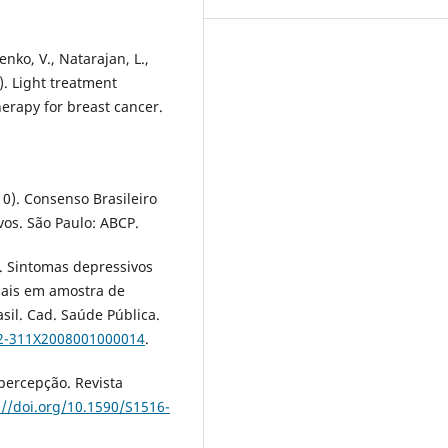
enko, V., Natarajan, L.,
2). Light treatment
rapy for breast cancer.
10). Consenso Brasileiro
vos. São Paulo: ABCP.
08). Sintomas depressivos
ciais em amostra de
sil. Cad. Saúde Pública.
02-311X2008001000014
.
 percepção. Revista
://doi.org/10.1590/S1516-