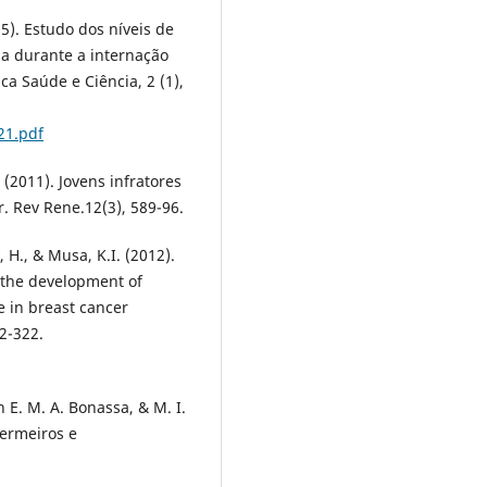
15). Estudo dos níveis de
ia durante a internação
ca Saúde e Ciência, 2 (1),
21.pdf
M. (2011). Jovens infratores
. Rev Rene.12(3), 589-96.
, H., & Musa, K.I. (2012).
 the development of
e in breast cancer
12-322.
n E. M. A. Bonassa, & M. I.
fermeiros e