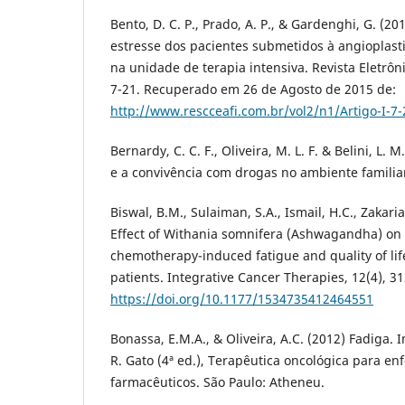
Bento, D. C. P., Prado, A. P., & Gardenghi, G. (20
estresse dos pacientes submetidos à angioplast
na unidade de terapia intensiva. Revista Eletrôni
7-21. Recuperado em 26 de Agosto de 2015 de:
http://www.rescceafi.com.br/vol2/n1/Artigo-I-7-
Bernardy, C. C. F., Oliveira, M. L. F. & Belini, L. 
e a convivência com drogas no ambiente familiar
Biswal, B.M., Sulaiman, S.A., Ismail, H.C., Zakaria
Effect of Withania somnifera (Ashwagandha) on
chemotherapy-induced fatigue and quality of lif
patients. Integrative Cancer Therapies, 12(4), 3
https://doi.org/10.1177/1534735412464551
Bonassa, E.M.A., & Oliveira, A.C. (2012) Fadiga. I
R. Gato (4ª ed.), Terapêutica oncológica para en
farmacêuticos. São Paulo: Atheneu.