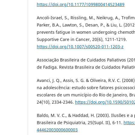
https://doi.org/10.1177/1099800414523489
Ancoli-Israel, S., Rissling, M., Neikrug, A., Trofim
Parker, B.A., Lawton, S., Desan, P., & Liu, L. (201
prevents fatigue in women undergoing chemothe
Supportive Care in Cancer, 20(6), 1211-1219.
https://doi.org/10.1007/s00520-011-1203-z
Associação Brasileira de Cuidados Paliativos (20
de Fadiga. Revista Brasileira de Cuidados Paliati
Avanci, J. Q., Assis, S. G. & Oliveira, R.V. C. (20
na adolescência: estudo sobre fatores psicosso
escolares de um município do Rio de Janeiro, Bra
24(10), 2334-2346.
https://doi.org/10.1590/S01
Baldo, M. V. C., & Haddad, H. (2003). Ilusões e a
Brasileira de Psiquiatria, 25(Supl. II), 6-11.
https
44462003000600003