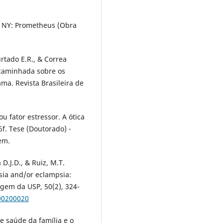
, NY: Prometheus (Obra
urtado E.R., & Correa
 caminhada sobre os
ma. Revista Brasileira de
ou fator estressor. A ótica
6f. Tese (Doutorado) -
em.
a D.J.D., & Ruiz, M.T.
sia and/or eclampsia:
agem da USP, 50(2), 324-
00200020
de saúde da família e o