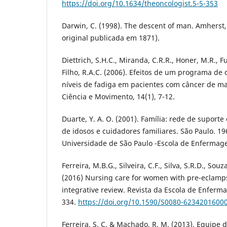
https://doi.org/10.1634/theoncologist.5-5-353
Darwin, C. (1998). The descent of man. Amherst
original publicada em 1871).
Diettrich, S.H.C., Miranda, C.R.R., Honer, M.R., F
Filho, R.A.C. (2006). Efeitos de um programa de
níveis de fadiga em pacientes com câncer de ma
Ciência e Movimento, 14(1), 7-12.
Duarte, Y. A. O. (2001). Família: rede de suporte 
de idosos e cuidadores familiares. São Paulo. 19
Universidade de São Paulo -Escola de Enfermag
Ferreira, M.B.G., Silveira, C.F., Silva, S.R.D., Souz
(2016) Nursing care for women with pre-eclamp
integrative review. Revista da Escola de Enferm
334.
https://doi.org/10.1590/S0080-6234201600
Ferreira, S. C. & Machado, R. M. (2013). Equipe 