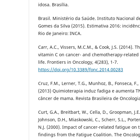
idosa. Brasília.
Brasil. Ministério da Saúde. Instituto Nacional 
Gomes da Silva (2015). Estimativa 2016: incidênc
Rio de Janeiro: INCA.
Carr, A.C., Vissers, M.C.M., & Cook, J.S. (2014). T
vitamin C on cancer- and chemotherapy-related f
life. Frontiers in Oncology, 4(283), 1-7.
https://doi.org/10.3389/fonc.2014.00283
Cruz, F.M., Lerner, T.G., Munhoz, B., Fonseca, F., 
(2013) Quimioterapia induz fadiga e aumenta T
câncer de mama. Revista Brasileira de Oncologia 
Curt, G.A., Breitbart, W., Cella, D., Groopman, J.E.,
Johnson, D.H., Miaskowski, C., Scherr, S.L., Porte
N.J. (2000). Impact of cancer-related fatigue on t
findings from the Fatigue Coalition. The Oncologi