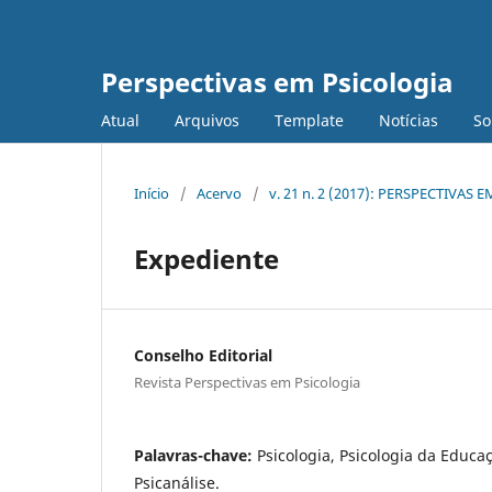
Perspectivas em Psicologia
Atual
Arquivos
Template
Notícias
S
Início
/
Acervo
/
v. 21 n. 2 (2017): PERSPECTIVAS
Expediente
Conselho Editorial
Revista Perspectivas em Psicologia
Palavras-chave:
Psicologia, Psicologia da Educa
Psicanálise.