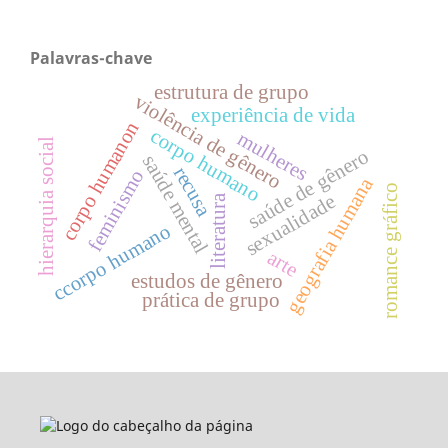
Palavras-chave
estrutura de grupo
violência de gênero
experiência de vida
corpo humanon
corpo humano
mulheres
hierarquia social
saúde de gênero
saúde mental
recusa
feminismo
geografia humana
romance gráfico
sexualidade
literatura
ccorpo humano
arte
estudos de gênero
prática de grupo