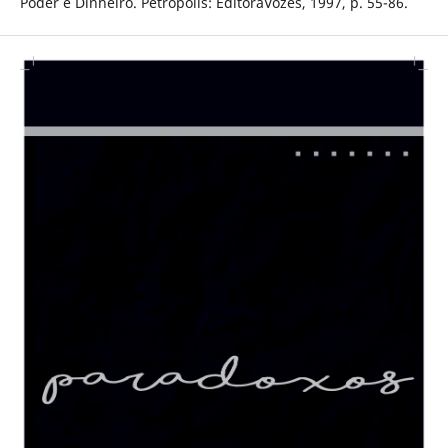
Poder e Dinheiro. Petrópolis: EditoraVozes, 1997, p. 55-86.