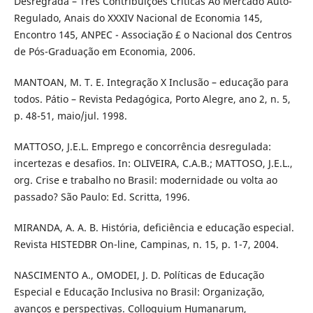
Desregrada – Três Contribuições Críticas Ao Mercado Auto-
Regulado, Anais do XXXIV Nacional de Economia 145,
Encontro 145, ANPEC - Associação £ o Nacional dos Centros
de Pós-Graduação em Economia, 2006.
MANTOAN, M. T. E. Integração X Inclusão – educação para
todos. Pátio – Revista Pedagógica, Porto Alegre, ano 2, n. 5,
p. 48-51, maio/jul. 1998.
MATTOSO, J.E.L. Emprego e concorrência desregulada:
incertezas e desafios. In: OLIVEIRA, C.A.B.; MATTOSO, J.E.L.,
org. Crise e trabalho no Brasil: modernidade ou volta ao
passado? São Paulo: Ed. Scritta, 1996.
MIRANDA, A. A. B. História, deficiência e educação especial.
Revista HISTEDBR On-line, Campinas, n. 15, p. 1-7, 2004.
NASCIMENTO A., OMODEI, J. D. Políticas de Educação
Especial e Educação Inclusiva no Brasil: Organização,
avanços e perspectivas. Colloquium Humanarum,