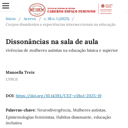
Início
/
Acervo
/
v. 38 n. 1 (2025)
/
Corpos dissidentes e experiências interseccionais na educação
Dissonâncias na sala de aula
vivências de mulheres autistas na educação básica e superior
Manoella Treis
UFRGS
DOI:
https://doi.org/10.14393/CEF-v38n1-2025-19
Palavras-chave:
Neurodivergência, Mulheres autistas,
Epistemologias feministas, Habitus dissonante, educação
inclusiva