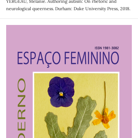
YERGEAU, Melanie. Authoring autism: On rhetoric and
neurological queerness. Durham: Duke University Press, 2018.