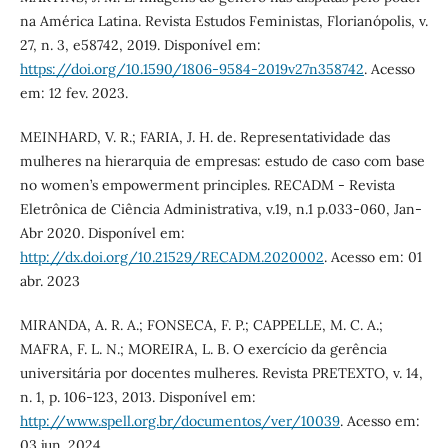
na América Latina. Revista Estudos Feministas, Florianópolis, v.
27, n. 3, e58742, 2019. Disponível em:
https://doi.org/10.1590/1806-9584-2019v27n358742
. Acesso
em: 12 fev. 2023.
MEINHARD, V. R.; FARIA, J. H. de. Representatividade das
mulheres na hierarquia de empresas: estudo de caso com base
no women’s empowerment principles. RECADM - Revista
Eletrônica de Ciência Administrativa, v.19, n.1 p.033-060, Jan-
Abr 2020. Disponível em:
http://dx.doi.org/10.21529/RECADM.2020002
. Acesso em: 01
abr. 2023
MIRANDA, A. R. A.; FONSECA, F. P.; CAPPELLE, M. C. A.;
MAFRA, F. L. N.; MOREIRA, L. B. O exercício da gerência
universitária por docentes mulheres. Revista PRETEXTO, v. 14,
n. 1, p. 106-123, 2013. Disponível em:
http://www.spell.org.br/documentos/ver/10039
. Acesso em:
03 jun. 2024.