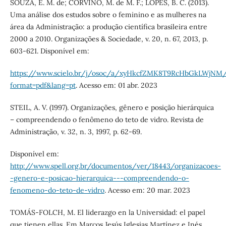
SOUZA, E. M. de; CORVINO, M. de M. F.; LOPES, B. C. (2013).
Uma análise dos estudos sobre o feminino e as mulheres na
área da Administração: a produção científica brasileira entre
2000 a 2010. Organizações & Sociedade, v. 20, n. 67, 2013, p.
603-621. Disponível em:
https://www.scielo.br/j/osoc/a/xyHkcfZMK8T9RcHbGkLWjNM
format=pdf&lang=pt
. Acesso em: 01 abr. 2023
STEIL, A. V. (1997). Organizações, gênero e posição hierárquica
– compreendendo o fenômeno do teto de vidro. Revista de
Administração, v. 32, n. 3, 1997, p. 62-69.
Disponível em:
http://www.spell.org.br/documentos/ver/18443/organizacoes-
-genero-e-posicao-hierarquica---compreendendo-o-
fenomeno-do-teto-de-vidro
. Acesso em: 20 mar. 2023
TOMÁS-FOLCH, M. El liderazgo en la Universidad: el papel
que tienen ellas. Em Marcos Jesús Iglesias Martínez e Inés