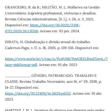
GRANGEIRO, R. da R.; MILITÃO, M. L. Mulheres na Gestão
Universitária: trajetória profissional, vivências e desafios.
Revista Ciências Administrativas, [S. l.], v. 26, n. 3, 2021.
Disponível em:
https://doi.org/10.5020/2318-
0722.2020.26.3.9506
. Acesso em: 03 jun. 2024.
HIRATA, H. Globalização e divisão sexual do trabalho.
Cadernos Pagu, v. 17, n. 18, 2001, p. 139-156. Disponível em:
https://www.scielo.br/j/cpa/a/PcsfvS6CPpgQRZLRmdTzgxL/?
lang=pt&format=pdf
. Acesso em: 01 abr. 2023
__________. GÊNERO, PATRIARCADO, TRABALHO E
CLASSE. Revista Trabalho Necessário, ano 16, nº 29, 2018, p.
14-27. Disponível em:
https://doi.org/10.22409/tn.16i29.p4552
. Acesso em: 01 abr.
2023
MARTINS, J. M. L. Imagens do gênero nas disputas pelo poder