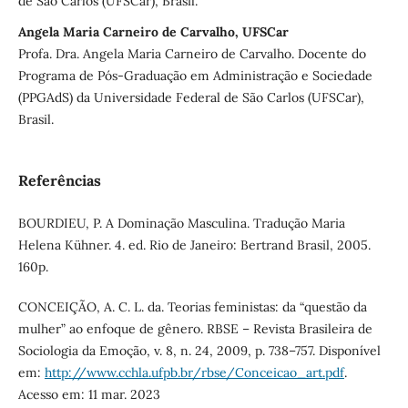
de São Carlos (UFSCar), Brasil.
Angela Maria Carneiro de Carvalho, UFSCar
Profa. Dra. Angela Maria Carneiro de Carvalho. Docente do
Programa de Pós-Graduação em Administração e Sociedade
(PPGAdS) da Universidade Federal de São Carlos (UFSCar),
Brasil.
Referências
BOURDIEU, P. A Dominação Masculina. Tradução Maria
Helena Kühner. 4. ed. Rio de Janeiro: Bertrand Brasil, 2005.
160p.
CONCEIÇÃO, A. C. L. da. Teorias feministas: da “questão da
mulher” ao enfoque de gênero. RBSE – Revista Brasileira de
Sociologia da Emoção, v. 8, n. 24, 2009, p. 738–757. Disponível
em:
http://www.cchla.ufpb.br/rbse/Conceicao_art.pdf
.
Acesso em: 11 mar. 2023