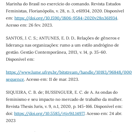
Marinha do Brasil no exercício do comando. Revista Estudos
Feministas, Florianópolis, v. 28, n. 3, e61934, 2020. Disponível
em:
https://doi.org/10.1590/1806-9584-2020v28n361934
.
Acesso em: 26 fev. 2023.
SANTOS, J. C. S.; ANTUNES, E. D. D.. Relações de gêneros e
liderança nas organizações: rumo a um estilo andrógino de
gestão. Gestão Contemporânea, 2013, v. 14, p. 35-60.
Disponível em:
https://www.lume.ufrgs.br/bitstream/handle/10183/96848/000
sequence
. Acesso em: 11 de mar. 2023.
SIQUEIRA, C. B. de; BUSSINGUER, E. C. de A. As ondas do
feminismo e seu impacto no mercado de trabalho da mulher.
Revista Thesis Juris, v. 9, n.1, 2020, p. 145-166. Disponível em:
doi:
https://doi.org/10.5585/rtj.v9i1.14977
. Acesso em: 24 abr.
2023